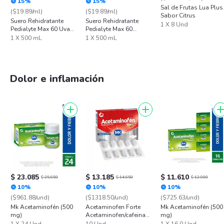
15%
15%
Sal de Frutas Lua Plus
($19.89/ml)
($19.89/ml)
Sabor Citrus
Suero Rehidratante
Suero Rehidratante
1 X 8 Und
Pedialyte Max 60 Uva
Pedialyte Max 60
Frasco 500 mL
Manzana Frasco 500
1 X 500 mL
1 X 500 mL
mL
Dolor e inflamación
$ 23.085
$ 13.185
$ 11.610
$ 25.650
$ 14.650
$ 12.900
10%
10%
10%
($961.88/und)
($1318.50/und)
($725.63/und)
Mk Acetaminofén (500
Acetaminofen Forte
Mk Acetaminofén (500
mg)
Acetaminofen/cafeina
mg)
500/65 Mg