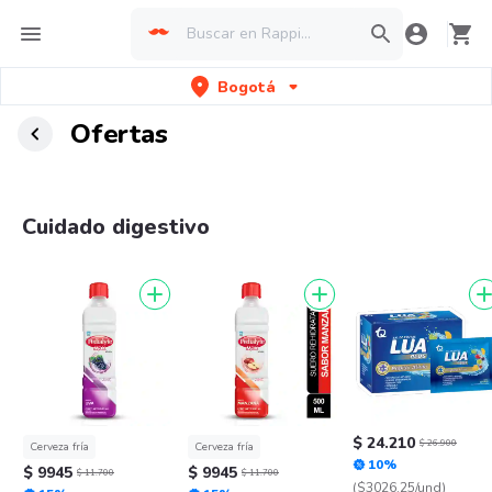
Bogotá
Ofertas
Cuidado digestivo
$ 24.210
$ 26.900
Cerveza fría
Cerveza fría
10%
$ 9945
$ 9945
$ 11.700
$ 11.700
($3026.25/und)