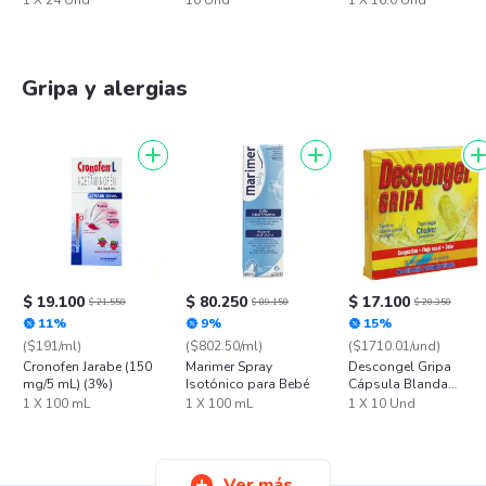
1 X 24 Und
10 Und
1 X 16.0 Und
Gripa y alergias
$ 19.100
$ 80.250
$ 17.100
$ 21.550
$ 89.150
$ 20.350
11%
9%
15%
($191/ml)
($802.50/ml)
($1710.01/und)
Cronofen Jarabe (150
Marimer Spray
Descongel Gripa
mg/5 mL) (3%)
Isotónico para Bebé
Cápsula Blanda
Gelatina
1 X 100 mL
1 X 100 mL
1 X 10 Und
Ver más