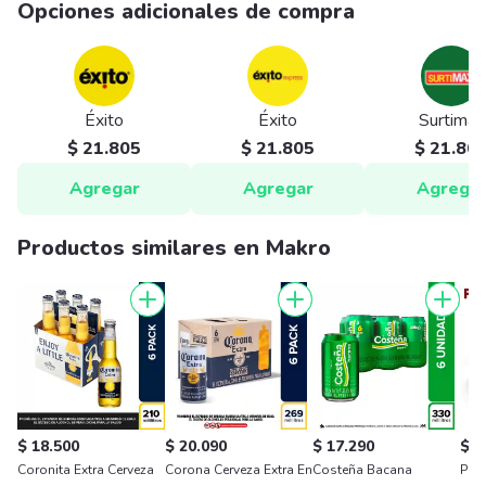
Opciones adicionales de compra
Éxito
Éxito
Surtimax
$ 21.805
$ 21.805
$ 21.80
Agregar
Agregar
Agrega
Productos similares en Makro
$ 18.500
$ 20.090
$ 17.290
$ 1
Coronita Extra Cerveza
Corona Cerveza Extra En
Costeña Bacana
Poke