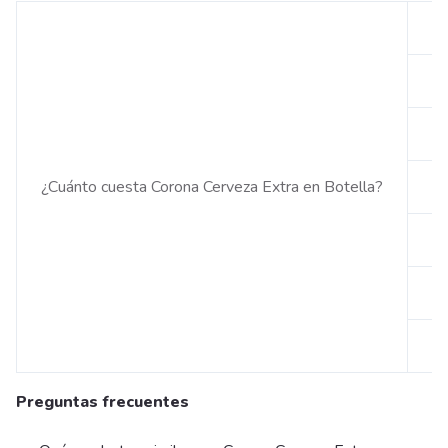
en
en
en
¿Cuánto cuesta Corona Cerveza Extra en Botella?
en
en
en
en
Preguntas frecuentes