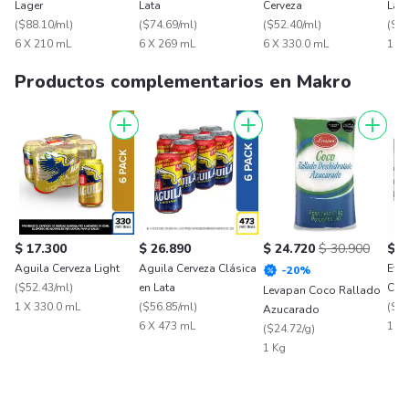
Lager
Lata
Cerveza
Lata
(
$88.10/ml
)
(
$74.69/ml
)
(
$52.40/ml
)
(
$53
6 X 210 mL
6 X 269 mL
6 X 330.0 mL
1 X
Productos complementarios en Makro
$ 17.300
$ 26.890
$ 24.720
$ 30.900
$ 7
Aguila Cerveza Light
Aguila Cerveza Clásica
Eter
-
20
%
(
$52.43/ml
)
en Lata
Colo
Levapan Coco Rallado
1 X 330.0 mL
(
$56.85/ml
)
(
$15
Azucarado
6 X 473 mL
1 X
(
$24.72/g
)
1 Kg