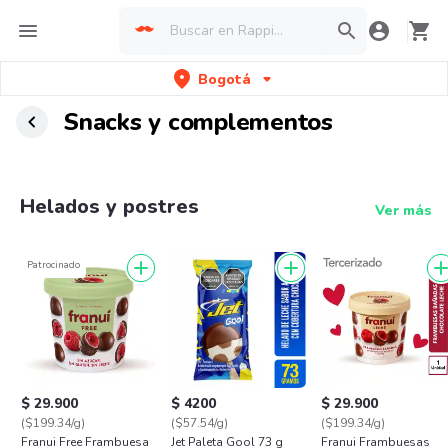
Bogotá
Snacks y complementos
Helados y postres
Ver más
Patrocinado
$ 29.900
$ 4200
$ 29.900
($199.34/g)
($57.54/g)
($199.34/g)
Franui Free Frambuesa
Jet Paleta Gool 73 g
Franui Frambuesas