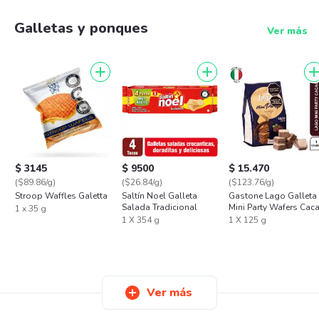
Galletas y ponques
Ver más
$ 3145
$ 9500
$ 15.470
($89.86/g)
($26.84/g)
($123.76/g)
Stroop Waffles Galetta
Saltín Noel Galleta
Gastone Lago Galleta
Salada Tradicional
Mini Party Wafers Cac
1 x 35 g
1 X 354 g
1 X 125 g
Ver más