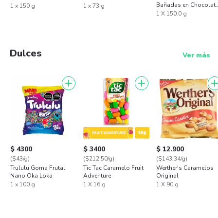
Bañadas en Chocolat
1 x 150 g
1 x 73 g
con Leche y Blanco
1 X 150.0 g
Dulces
Ver más
$ 4300
$ 3400
$ 12.900
($43/g)
($212.50/g)
($143.34/g)
Trululu Goma Frutal
Tic Tac Caramelo Fruit
Werther's Caramelos
Nano Oka Loka
Adventure
Original
1 x 100 g
1 X 16 g
1 X 90 g