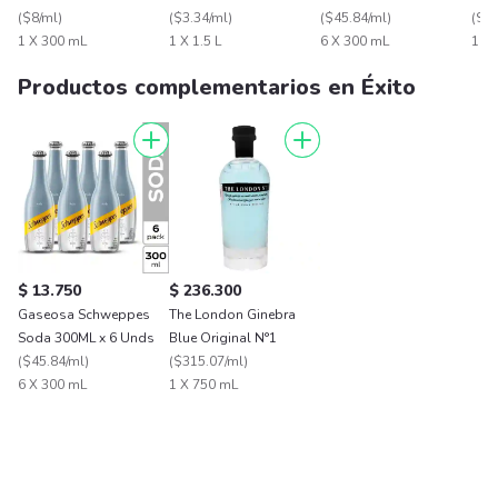
(
$8/ml
)
(
$3.34/ml
)
(
$45.84/ml
)
(
$2.
1 X 300 mL
1 X 1.5 L
6 X 300 mL
1 X 
Productos complementarios en Éxito
$ 13.750
$ 236.300
Gaseosa Schweppes
The London Ginebra
Soda 300ML x 6 Unds
Blue Original N°1
(
$45.84/ml
)
(
$315.07/ml
)
6 X 300 mL
1 X 750 mL