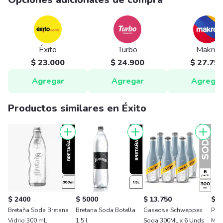
Éxito
Turbo
Makro
$ 23.000
$ 24.900
$ 27.75
Agregar
Agregar
Agrega
Productos similares en Éxito
$ 2400
$ 5000
$ 13.750
$ 4
Bretaña Soda Bretana
Bretana Soda Botella
Gaseosa Schweppes
Pos
Vidrio 300 mL
1.5 l
Soda 300ML x 6 Unds
Man