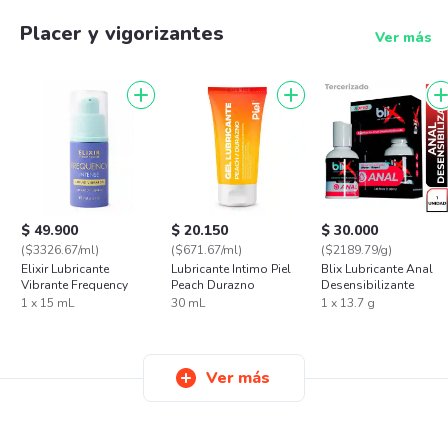
Placer y vigorizantes
Ver más
$ 49.900
$ 20.150
$ 30.000
($3326.67/ml)
($671.67/ml)
($2189.79/g)
Elixir Lubricante
Lubricante Intimo Piel
Blix Lubricante Anal
Vibrante Frequency
Peach Durazno
Desensibilizante
1 x 15 mL
30 mL
1 x 13.7 g
Ver más