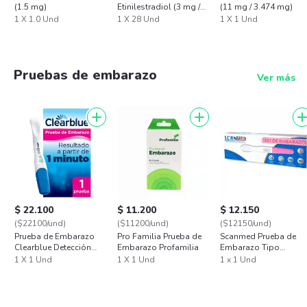
(1.5 mg)
Etinilestradiol (3 mg /
(11 mg / 3.474 mg)
0.02 mg)
1 X 1.0 Und
1 X 28 Und
1 X 1 Und
Pruebas de embarazo
Ver más
$ 22.100
$ 11.200
$ 12.150
($22100/und)
($11200/und)
($12150/und)
Prueba de Embarazo
Pro Familia Prueba de
Scanmed Prueba de
Clearblue Detección
Embarazo Profamilia
Embarazo Tipo
Rápida 1 Prueba
Bolígrafo
1 X 1 Und
1 X 1 Und
1 x 1 Und