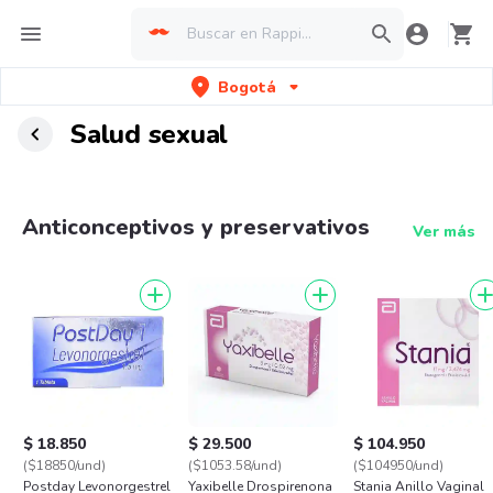
Bogotá
Salud sexual
Anticonceptivos y preservativos
Ver más
$ 18.850
$ 29.500
$ 104.950
($18850/und)
($1053.58/und)
($104950/und)
Postday Levonorgestrel
Yaxibelle Drospirenona
Stania Anillo Vaginal