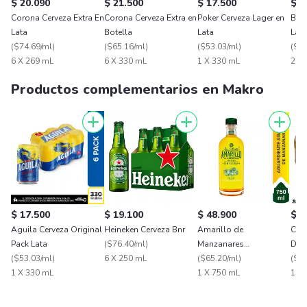
$ 20.090
$ 21.500
$ 17.500
$ 6
Corona Cerveza Extra En
Corona Cerveza Extra en
Poker Cerveza Lager en
Bud
Lata
Botella
Lata
Lata
(
$74.69/ml
)
(
$65.16/ml
)
(
$53.03/ml
)
(
$25
6 X 269 mL
6 X 330 mL
1 X 330 mL
24 
Productos complementarios en Makro
$ 17.500
$ 19.100
$ 48.900
$ 1
Aguila Cerveza Original
Heineken Cerveza Bnr
Amarillo de
Clu
Pack Lata
(
$76.40/ml
)
Manzanares
Dor
(
$53.03/ml
)
6 X 250 mL
Aguardiente Sin Azúcar
(
$65.20/ml
)
X6 
(
$56
1 X 330 mL
1 X 750 mL
1 X