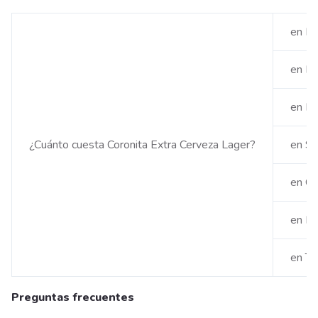
en Di
en Éx
en Éx
¿Cuánto cuesta Coronita Extra Cerveza Lager?
en Su
en Ca
en Fa
en Tu
Preguntas frecuentes