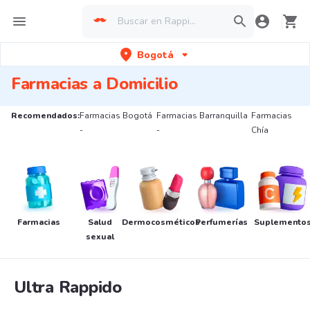
Bogotá
Farmacias a Domicilio
Recomendados:
Farmacias Bogotá
Farmacias Barranquilla
Farmacias
-
-
Chía
Farmacias
Salud
Dermocosméticos
Perfumerías
Suplemento
sexual
Ultra Rappido