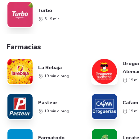
Turbo
6 - 9 min
Farmacias
Drogue
La Rebaja
Alema
19 min o prog.
19 mi
Pasteur
Cafam
19 min o prog.
19 mi
Farmatodo
Locate