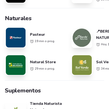
Naturales
📍​BE
Pasteur
NATUR
19 min o prog.
BOGO
Hoy, 
Natural Store
Sol Ve
29 min o prog.
34 mi
Suplementos
Tienda Naturista