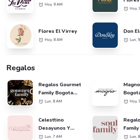
Flores
Hoy, 9 AM
Hoy, 
Flores El Virrey
Don El
Hoy, 8 AM
Lun, 
Regalos
Regalos Gourmet
Magno
Family Bogota
Bogot
(Anchetas)
Lun, 8 AM
Hoy, 
Celesttino
Regalo
Desayunos Y
Family
Anchetas Bogotá
(Anche
Lun, 7 AM
Lun, 