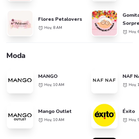
Gomit
Flores Petalovers
Sorpre
Hoy, 8 AM
Abuel
Hoy, 
Moda
MANGO
NAF N
Hoy, 10 AM
Hoy, 
Mango Outlet
Éxito
Hoy, 10 AM
Hoy, 