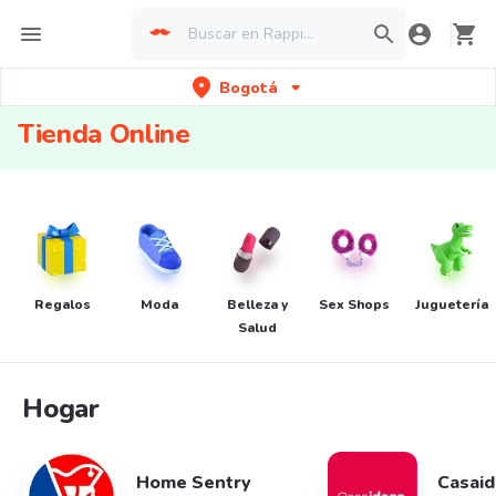
Bogotá
Tienda Online
Regalos
Moda
Belleza y
Sex Shops
Juguetería
Salud
Hogar
Home Sentry
Casai