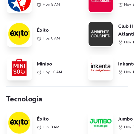
Hoy, 9 AM
Hoy, 
Club 
Éxito
Atlant
Hoy, 8 AM
Hoy, 
Miniso
Inkant
Hoy, 10 AM
Hoy, 
Tecnologia
Éxito
Jumbo
Lun, 8 AM
Hoy, 