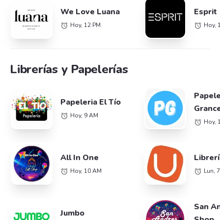
We Love Luana
Esprit
Hoy, 12 PM
Hoy, 
Librerías y Papelerías
Papele
Papeleria El Tío
Grance
Hoy, 9 AM
Hoy, 
All In One
Librer
Hoy, 10 AM
Lun, 
San An
Jumbo
Shop