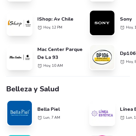
IShop: Av Chile
Sony
Hoy, 12 PM
Hoy, 
Mac Center Parque
Dp106
De La 93
Hoy, 
Hoy, 10 AM
Belleza y Salud
Bella Piel
Línea 
Lun, 7 AM
Lun, 