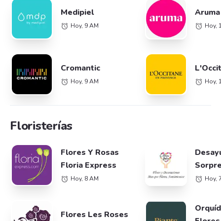
Medipiel
Aruma 
Hoy, 9 AM
Hoy, 
Cromantic
L'Occi
Hoy, 9 AM
Hoy, 
Floristerías
Flores Y Rosas
Desay
Floria Express
Sorpr
Hoy, 8 AM
Hoy, 
Orquíd
Flores Les Roses