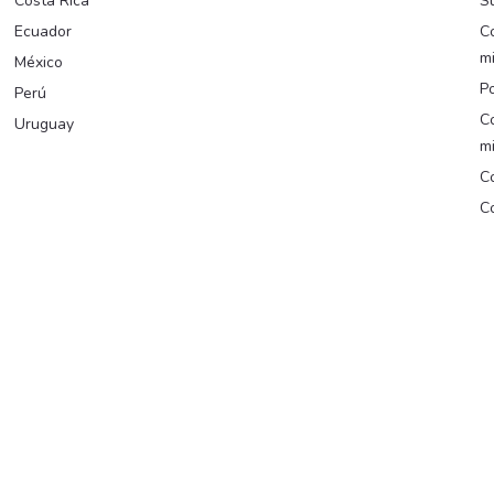
Costa Rica
Su
Ecuador
C
m
México
Po
Perú
C
Uruguay
m
Co
Co