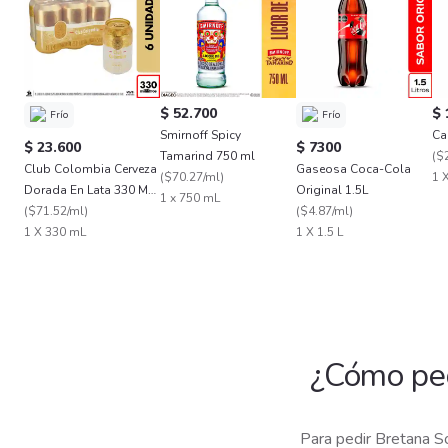
$ 52.700
$ 
Frío
Frío
Smirnoff Spicy
$ 23.600
$ 7300
Tamarind 750 ml
(
$
Club Colombia Cerveza
Gaseosa Coca-Cola
(
$70.27/ml
)
1 
Dorada En Lata 330 ML
Original 1.5L
1 x 750 mL
X6 Unds
(
$71.52/ml
)
(
$4.87/ml
)
1 X 330 mL
1 X 1.5 L
¿Cómo pe
Para pedir Bretana S