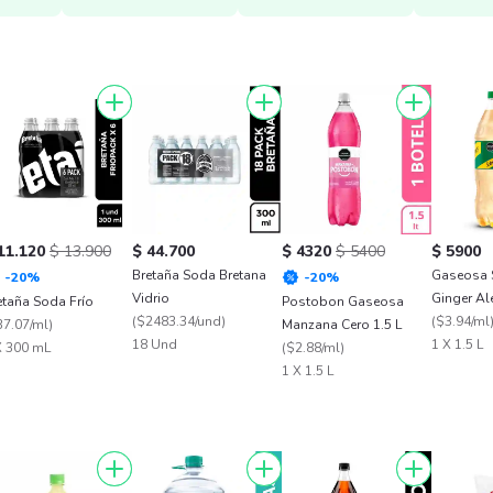
11.120
$ 13.900
$ 44.700
$ 4320
$ 5400
$ 5900
Bretaña Soda Bretana
Gaseosa 
-
20
%
-
20
%
Vidrio
Ginger Al
etaña Soda Frío
Postobon Gaseosa
(
$2483.34/und
)
(
$3.94/ml
37.07/ml
)
Manzana Cero 1.5 L
18 Und
1 X 1.5 L
X 300 mL
(
$2.88/ml
)
1 X 1.5 L