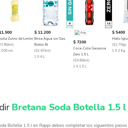
11.900
$ 11.200
$ 5400
Frío
Carulla Zumo de Limón
Brisa Agua sin Gas
Hielo Iglu
$ 7200
23.80/ml
)
Bidón 6l
(
$2.70/g
)
Coca-Cola Gaseosa
X 500 mL
(
$1.87/ml
)
1 X 2 Kg
Zero 1.5 L
1 X 6 L
(
$4.80/ml
)
1 X 1.5 L
dir
Bretana Soda Botella 1.5 l
oda Botella 1.5 l en Rappi debes completar los siguientes paso