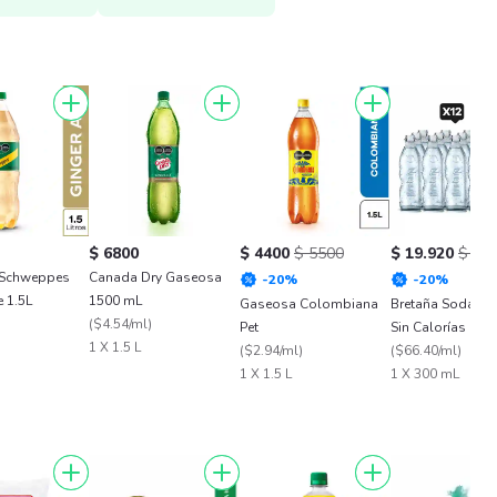
$ 6800
$ 4400
$ 5500
$ 19.920
$ 24.
Schweppes
Canada Dry Gaseosa
-
20
%
-
20
%
e 1.5L
1500 mL
Gaseosa Colombiana
Bretaña Soda Br
)
(
$4.54/ml
)
Pet
Sin Calorías
1 X 1.5 L
(
$2.94/ml
)
(
$66.40/ml
)
1 X 1.5 L
1 X 300 mL