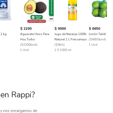
$ 2200
$ 9000
$ 6650
 2 kg
Aguacate Hass Para
Jugo de Naranja 100%
Limón Tahití Tur
Hoy Turbo
Natural 1 L Frescampo
(
$6650/und
)
(
$2200/und
)
(
$9/ml
)
1 Und
1 Und
1 X 1000 ml
en Rappi?
s y nos encargamos de