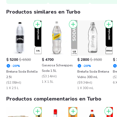
Productos similares en Turbo
$ 5200
$ 6500
$ 4700
$ 2800
$ 3500
$ 
Gaseosa Schweppes
-
20
%
-
20
%
Soda 1.5L
Bretana Soda Botella
Bretaña Soda Bretana
Br
(
$3.14/ml
)
2.5l
Vidrio 300 mL
(
$
1 X 1.5L
(
$2.08/ml
)
(
$9.34/ml
)
6 
1 X 2.5 L
1 X 300 mL
Productos complementarios en Turbo