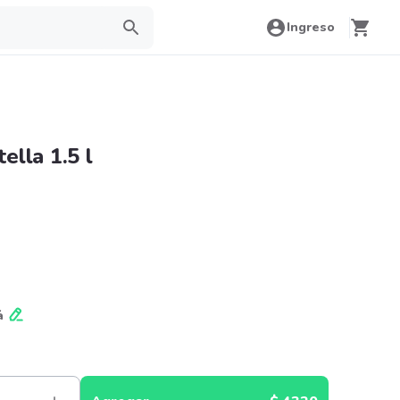
Ingreso
ella 1.5 l
á