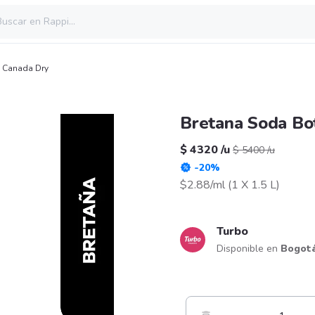
,
Canada Dry
Bretana Soda Bot
$ 4320
/
u
$ 5400
/
u
-
20
%
$2.88/ml
(
1 X 1.5 L
)
Turbo
Disponible en
Bogot