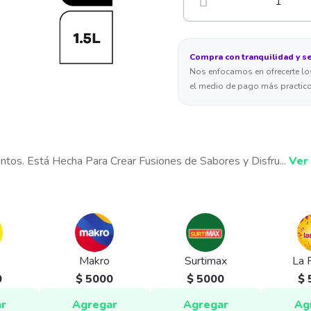
1
Compra con tranquilidad y s
Nos enfocamos en ofrecerte los
el medio de pago más practico
os. Está Hecha Para Crear Fusiones de Sabores y Disfru
...
Ver
Makro
Surtimax
La 
0
$ 5000
$ 5000
$ 
r
Agregar
Agregar
Ag