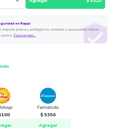
Agregar
$ 4320
eguridad en Rappi
 mejores precios, proteger tus compras y que puedas utilizar
 para ti.
Conoce más...
 más
Rebaja
Farmatodo
5100
$ 5350
regar
Agregar