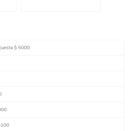
 cuesta $ 5000
0
5000
 5100