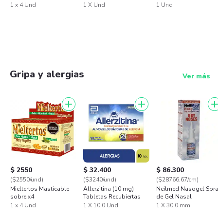
Rec Blister X 4
x 2
1 x 4 Und
1 X Und
1 Und
Gripa y alergias
Ver más
$ 2550
$ 32.400
$ 86.300
($2550/und)
($3240/und)
($28766.67/cm)
Mieltertos Masticable
Allerzitina (10 mg)
Neilmed Nasogel Spr
sobre x4
Tabletas Recubiertas
de Gel Nasal
1 x 4 Und
1 X 10.0 Und
1 X 30.0 mm