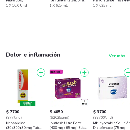
Millardos)
Rehidratante Sabor a
Rehidratante Fresa-Ki
Maracuyá
1 X 10.0 Und
1 X 625 mL
1 X 625 mL
Dolor e inflamación
Ver más
$ 7700
$ 4050
$ 3700
($77/und)
($2025/und)
($3700/und)
Neosaldina
Ibuflash Ultra Forte
Mk Inyectable Solució
(30+300+30)mg Tab
(400 mg / 65 mg) Blister
Diclofenaco (75 mg)