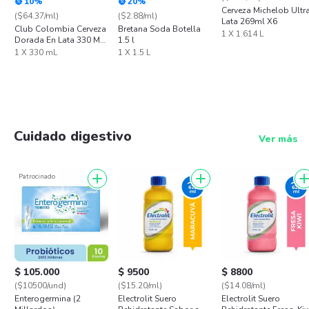
10%
20%
Cerveza Michelob Ultr
($64.37/ml)
($2.88/ml)
Lata 269ml X6
Club Colombia Cerveza
Bretana Soda Botella
1 X 1.614 L
Dorada En Lata 330 ML
1.5 l
X6 Unds
1 X 330 mL
1 X 1.5 L
Cuidado digestivo
Ver más
Patrocinado
$ 105.000
$ 9500
$ 8800
($10500/und)
($15.20/ml)
($14.08/ml)
Enterogermina (2
Electrolit Suero
Electrolit Suero