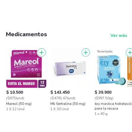
Medicamentos
Ver más
$ 10.500
$ 143.450
$ 39.900
($875/und)
($4781.67/und)
($997.50/g)
Mareol (50 mg)
Mk Sertralina (50 mg)
ëzy mastica hidrataci
para la resaca
1 X 12 Und
1 X 30 Und
1 x 40 g