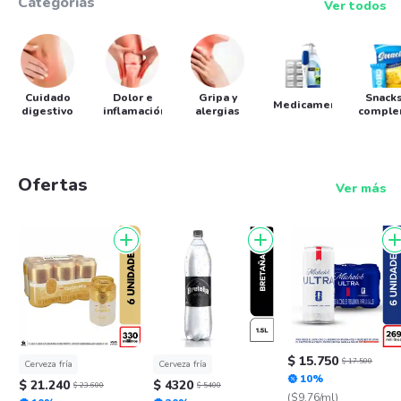
Categorías
Ver todos
Cuidado
Dolor e
Gripa y
Snacks
Medicamentos
digestivo
inflamación
alergias
comple
Ofertas
Ver más
$ 15.750
$ 17.500
Cerveza fría
Cerveza fría
10%
$ 21.240
$ 4320
$ 23.600
$ 5400
($9.76/ml)