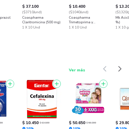
$ 37.100
$ 10.400
$ 13.2
($3710/und)
($1040/und)
($1320/
oprazol
Coaspharma
Coaspharma
Mk Acicl
Claritromicina (500 mg)
Trimetoprima y
%)
Sulfametoxazol (160
1 X 10 Und
1 X 10 Und
1 X 10 g
mg / 800 mg)
Ver más
$ 10.450
$ 50.650
$ 29.8
400
$ 13.100
$ 56.300
20%
10%
20%