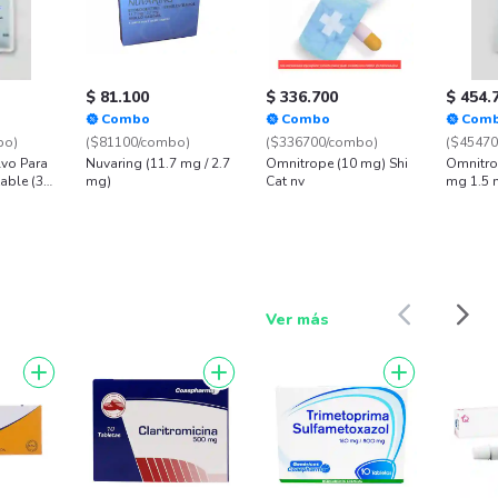
$ 81.100
$ 336.700
$ 454.
Combo
Combo
Com
bo)
($81100/combo)
($336700/combo)
($4547
lvo Para
Nuvaring (11.7 mg / 2.7
Omnitrope (10 mg) Shi
Omnitro
table (36
mg)
Cat nv
mg 1.5 
Ver más