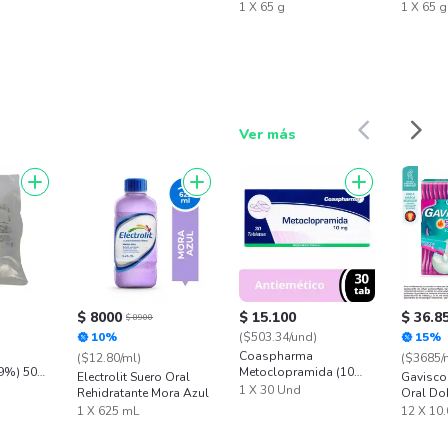
1 X 65 g
1 X 65 g
Ver más
$ 8000
$ 15.100
$ 36.8
$ 8900
10%
($503.34/und)
15%
Coaspharma
($12.80/ml)
($3685/
.9%) 500
Metoclopramida (10
Electrolit Suero Oral
Gavisco
mg) 30 Tabletas
1 X 30 Und
Rehidratante Mora Azul
Oral Do
Sachet
1 X 625 mL
12 X 10