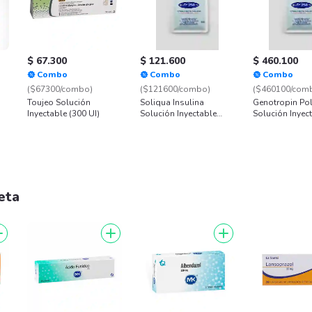
$ 67.300
$ 121.600
$ 460.100
Combo
Combo
Combo
($67300/combo)
($121600/combo)
($460100/com
Toujeo Solución
Soliqua Insulina
Genotropin Po
Inyectable (300 UI)
Solución Inyectable
Solución Inyec
(100 mL / 33 mL)
UI/12 mg)
eta