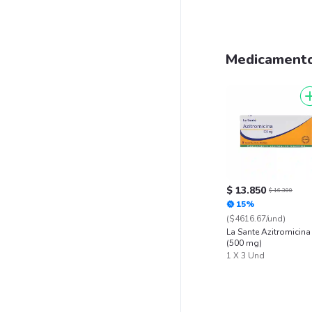
Medicament
$ 13.850
$ 16.300
15%
($4616.67/und)
La Sante Azitromicina
(500 mg)
1 X 3 Und