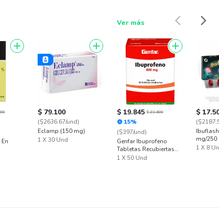
Ver más
$ 79.100
$ 19.845
$ 17.5
900
$ 23.400
($2636.67/und)
15%
($2187.
Eclamp (150 mg)
Ibuflash
($397/und)
mg/250
1 X 30 Und
 En
Genfar Ibuprofeno
1 X 8 U
Tabletas Recubiertas
Blister (800 mg)
1 X 50 Und