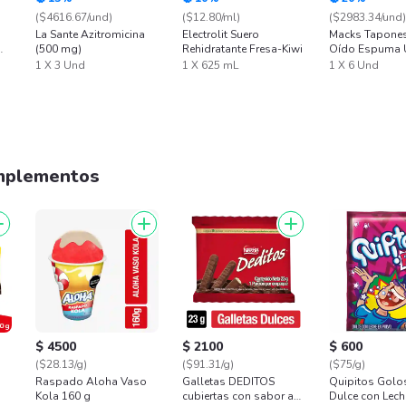
($4616.67/und)
($12.80/ml)
($2983.34/und)
La Sante Azitromicina
Electrolit Suero
Macks Tapones
(500 mg)
Rehidratante Fresa-Kiwi
Oído Espuma U
Suave
1 X 3 Und
1 X 625 mL
1 X 6 Und
mplementos
$ 4500
$ 2100
$ 600
($28.13/g)
($91.31/g)
($75/g)
Raspado Aloha Vaso
Galletas DEDITOS
Quipitos Golo
Kola 160 g
cubiertas con sabor a
Dulce con Lech