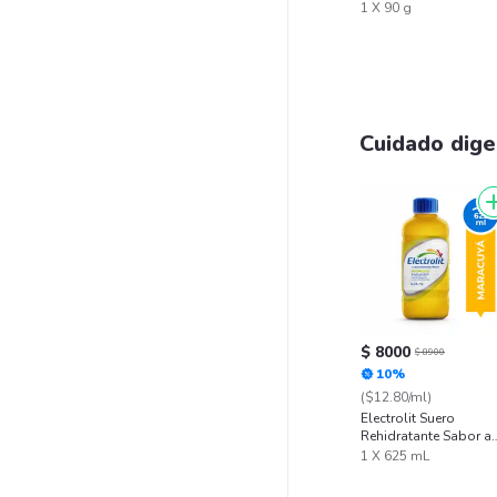
1 X 90 g
Cuidado dige
$ 8000
$ 8900
10%
($12.80/ml)
Electrolit Suero
Rehidratante Sabor a
Maracuyá
1 X 625 mL