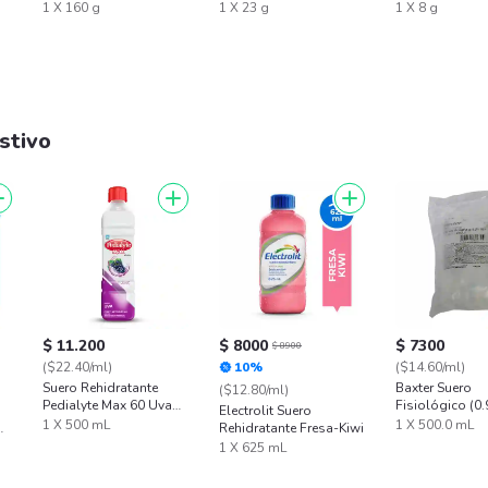
chocolate x 23g
Polvo Pops
1 X 160 g
1 X 23 g
1 X 8 g
stivo
$ 11.200
$ 8000
$ 7300
$ 8900
($22.40/ml)
10%
($14.60/ml)
Suero Rehidratante
Baxter Suero
($12.80/ml)
Pedialyte Max 60 Uva
Fisiológico (0
Electrolit Suero
Frasco 500 mL
mL
1 X 500 mL
1 X 500.0 mL
Rehidratante Fresa-Kiwi
1 X 625 mL