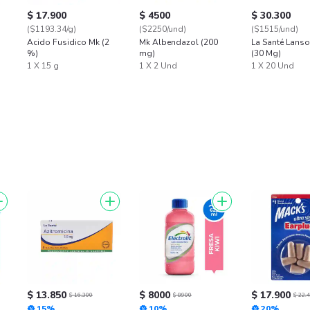
$ 17.900
$ 4500
$ 30.300
($1193.34/g)
($2250/und)
($1515/und)
Acido Fusidico Mk (2
Mk Albendazol (200
La Santé Lans
%)
mg)
(30 Mg)
1 X 15 g
1 X 2 Und
1 X 20 Und
$ 13.850
$ 8000
$ 17.900
$ 16.300
$ 8900
$ 22.
15%
10%
20%