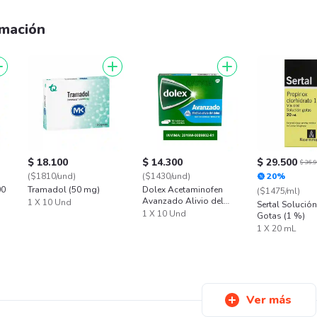
amación
$ 18.100
$ 14.300
$ 29.500
$ 36.
($1810/und)
($1430/und)
20%
00
Tramadol (50 mg)
Dolex Acetaminofen
($1475/ml)
Avanzado Alivio del
1 X 10 Und
Sertal Solución
Dolor y la Fiebre x 10
1 X 10 Und
Gotas (1 %)
1 X 20 mL
Ver más