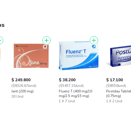
os
$ 249.800
$ 38.200
$ 17.100
($8326.67/und)
($5457.15/und)
($8550/und)
Jarit (200 mg)
Fluenz T (400 mg/10
Postday Table
mg/2.5 mg/15 mg)
(0.75mg)
30 Und
1 X 7 Und
1 X 2 Und