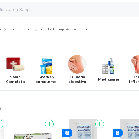
io
Farmacia En Bogotá
La Rebaja A Domicilio
Salud
Snacks y
Cuidado
Dol
Medicamentos
Completa
complementos
digestivo
infl
s