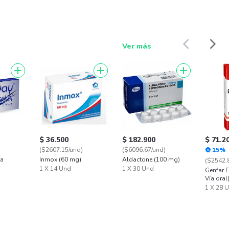
Ver más
$ 36.500
$ 182.900
$ 71.2
($2607.15/und)
($6096.67/und)
15%
ta
Inmox (60 mg)
Aldactone (100 mg)
($2542.
1 X 14 Und
1 X 30 Und
Genfar 
Vía oral
1 X 28 