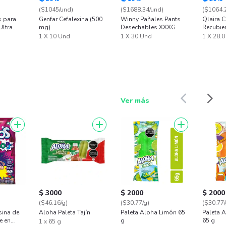
($1045/und)
($1688.34/und)
($1064.
 para
Genfar Cefalexina (500
Winny Pañales Pants
Qlaira 
ltra
mg)
Desechables XXXG
Recubie
1 X 10 Und
1 X 30 Und
1 X 28.
Ver más
$ 3000
$ 2000
$ 2000
($46.16/g)
($30.77/g)
($30.77/
sina de
Aloha Paleta Tajín
Paleta Aloha Limón 65
Paleta 
e en
g
65 g
1 x 65 g