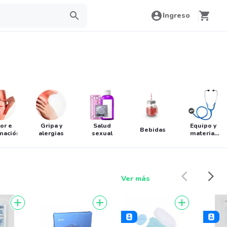
Ingreso
or e
Gripa y
Salud
Equipo y
Bebidas
amación
alergias
sexual
material
médico
Ver más