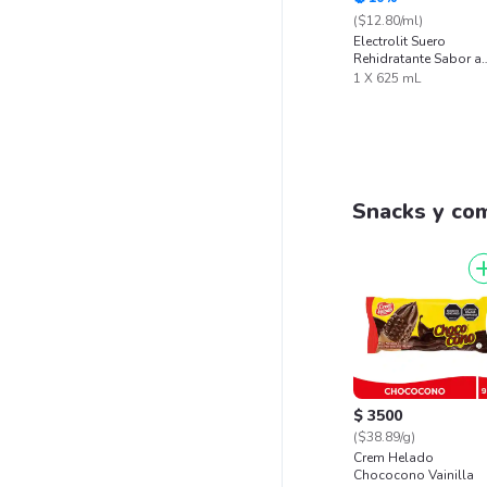
($12.80/ml)
Electrolit Suero
Rehidratante Sabor a
Maracuyá
1 X 625 mL
Snacks y co
$ 3500
($38.89/g)
Crem Helado
Chococono Vainilla