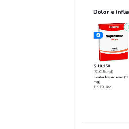
Dolor e infl
$ 10.150
($1015/und)
Genfar Naproxeno (5
mg)
1 X 10 Und