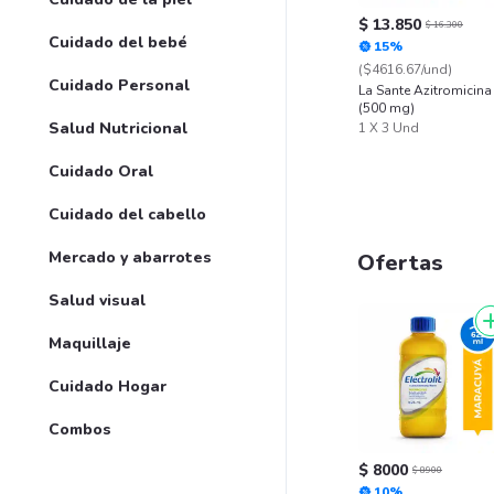
$ 13.850
$ 16.300
Cuidado del bebé
15%
($4616.67/und)
Cuidado Personal
La Sante Azitromicina
(500 mg)
Salud Nutricional
1 X 3 Und
Cuidado Oral
Cuidado del cabello
Mercado y abarrotes
Ofertas
Salud visual
Maquillaje
Cuidado Hogar
Combos
$ 8000
$ 8900
10%