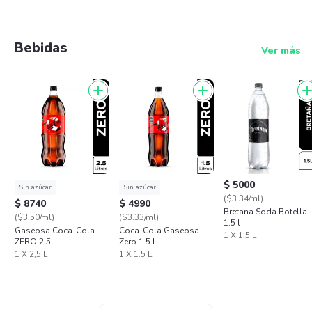
Bebidas
Ver más
$ 5000
Sin azúcar
Sin azúcar
($3.34/ml)
$ 8740
$ 4990
Bretana Soda Botella
($3.50/ml)
($3.33/ml)
1.5 l
Gaseosa Coca-Cola
Coca-Cola Gaseosa
1 X 1.5 L
ZERO 2.5L
Zero 1.5 L
1 X 2,5 L
1 X 1.5 L