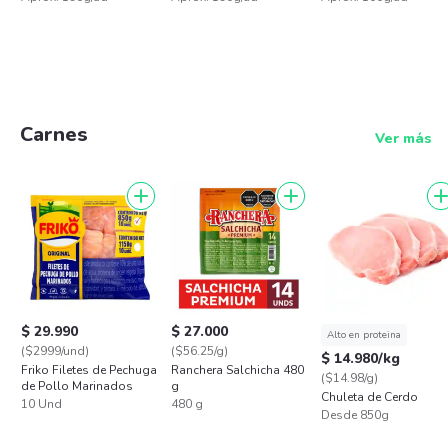
Carnes
Ver más
$ 29.990
$ 27.000
Alto en proteina
($2999/und)
($56.25/g)
$ 14.980/kg
Friko Filetes de Pechuga
Ranchera Salchicha 480
($14.98/g)
de Pollo Marinados
g
Chuleta de Cerdo
10 Und
480 g
Desde 850g