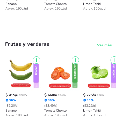
Banano
Tomate Chonto
Limon Tahiti
Aprox. 190g/ud
Aprox. 190g/ud
Aprox. 100g/ud
Frutas y verduras
Ver más
$ 415/u
$ 660/u
$ 225/u
$ 595/u
$ 945/u
$ 320/u
30%
30%
30%
($2.20/g)
($3.49/g)
($2.26/g)
Banano
Tomate Chonto
Limon Tahiti
Aprox. 190g/ud
Aprox. 190g/ud
Aprox. 100g/ud