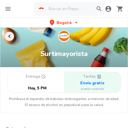
Bogotá
Surtimayorista
Entrega
Tarifas
Envío gratis
Hoy, 5 PM
(nuevos usuarios)
Prohíbase el expendio de bebidas embriagantes a menores de edad.
El exceso de alcohol es perjudicial para la salud