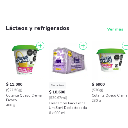
Lácteos y refrigerados
Ver más
$ 11.000
$ 6900
Sin lactosa
($27.50/g)
($30/g)
$ 18.600
Colanta Queso Crema
Colanta Queso Crema
($20.67/ml)
Fresco
230 g
Frescampo Pack Leche
400 g
Uht Semi Deslactosada
6 x 900 mL