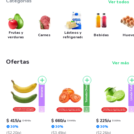
Categorías
Ver todos
Frutas y
Lácteos y
Carnes
Bebidas
Huev
verduras
refrigerados
Ofertas
Ver más
$ 415/u
$ 660/u
$ 225/u
$ 595/u
$ 945/u
$ 320/u
30%
30%
30%
($2.20/g)
($3.49/g)
($2.26/g)