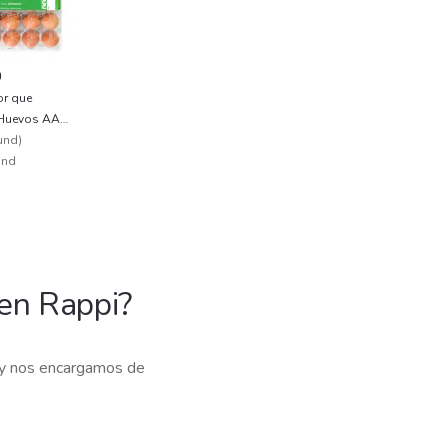
0
or que
 Huevos AA
und
)
Und
en Rappi?
 y nos encargamos de