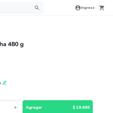
Ingreso
ha 480 g
á
Agregar
$ 19.600