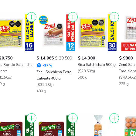
20.750
$ 14.965
$ 20.500
$ 14.300
$ 9800
ca Rondo Salchicha
Rica Salchicha x 500 g
Zenú Salc
-
27
%
anera
(
$28.60/g
)
Tradicion
Zenu Salchicha Perro
41.50/g
)
500 g
(
$43.56/g
Caliente 480 g
0 g
225 g
(
$31.18/g
)
480 g