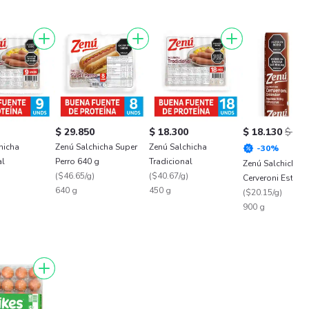
$ 29.850
$ 18.300
$ 18.130
$ 25.
hicha
Zenú Salchicha Super
Zenú Salchicha
-
30
%
al
Perro 640 g
Tradicional
Zenú Salchichón
)
(
$46.65/g
)
(
$40.67/g
)
Cerveroni Estánd
640 g
450 g
(
$20.15/g
)
900 g