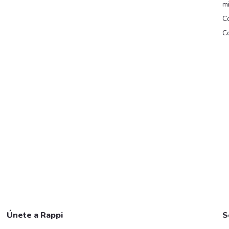
m
Co
Co
Únete a Rappi
S