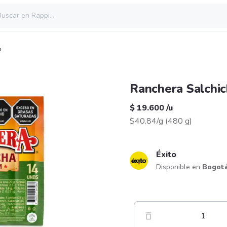
n
Ranchera Salchic
$ 19.600
/
u
$40.84/g
(
480 g
)
Éxito
Disponible en
Bogot
1