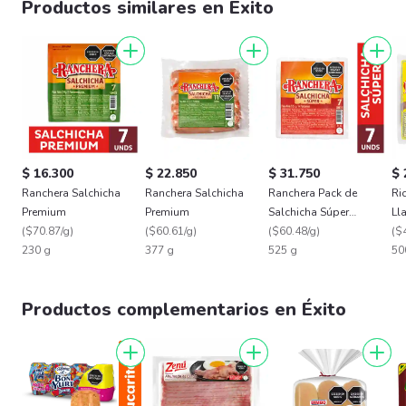
Productos similares en Éxito
$ 16.300
$ 22.850
$ 31.750
$ 
Ranchera Salchicha
Ranchera Salchicha
Ranchera Pack de
Ri
Premium
Premium
Salchicha Súper
Ll
(
$70.87/g
)
(
$60.61/g
)
Premium
(
$60.48/g
)
(
$
230 g
377 g
525 g
50
Productos complementarios en Éxito