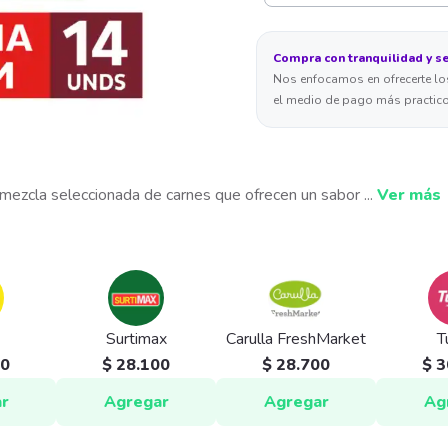
Compra con tranquilidad y s
Nos enfocamos en ofrecerte los
el medio de pago más practico
 mezcla seleccionada de carnes que ofrecen un sabor
...
Ver más
Surtimax
Carulla FreshMarket
T
00
$ 28.100
$ 28.700
$ 3
r
Agregar
Agregar
Ag