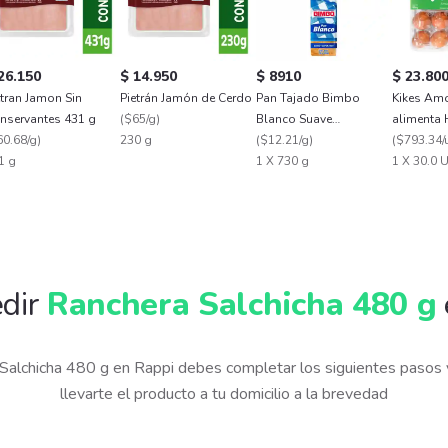
26.150
$ 14.950
$ 8910
$ 23.80
etran Jamon Sin
Pietrán Jamón de Cerdo
Pan Tajado Bimbo
Kikes Am
nservantes 431 g
(
$65/g
)
Blanco Suave
alimenta
60.68/g
)
230 g
Esponjoso (730 Gr)
(
$12.21/g
)
Rojos L
(
$793.34/
1 g
1 X 730 g
1 X 30.0 
dir
Ranchera Salchicha 480 g
 Salchicha 480 g en Rappi debes completar los siguientes pasos
llevarte el producto a tu domicilio a la brevedad