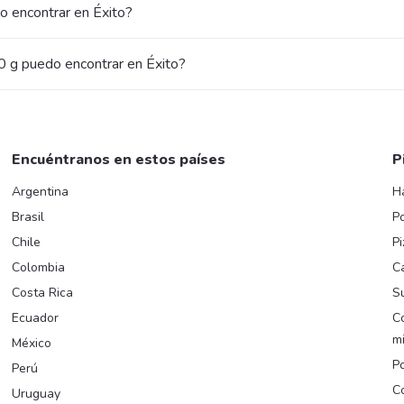
o encontrar en Éxito?
 g puedo encontrar en Éxito?
Encuéntranos en estos países
P
Argentina
H
Brasil
Po
Chile
Pi
Colombia
C
Costa Rica
Su
Ecuador
C
m
México
Po
Perú
C
Uruguay