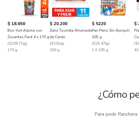
$ 18.650
$ 20.200
$ 5220
$ 
Bon Yurt Alpina con
Zenú Tocineta Ahumada
Pan Perro Sin Ajonjolí
Pi
Zucaritas Pack 4 x 170 g
de Cerdo
205 g
Co
(
$109.71/g
)
(
$101/g
)
(
$25.47/g
)
(
$
170 g
200 g
1 X 205 g
43
¿Cómo pe
Para pedir Ranchera