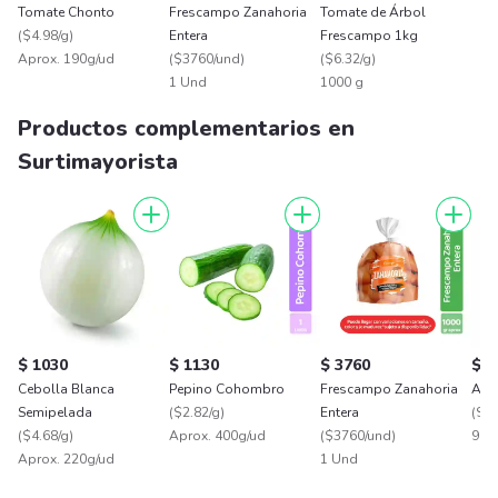
Tomate Chonto
Frescampo Zanahoria
Tomate de Árbol
(
$4.98/g
)
Entera
Frescampo 1kg
Aprox. 190g/ud
(
$3760/und
)
(
$6.32/g
)
1 Und
1000 g
Productos complementarios en
Surtimayorista
$ 1030
$ 1130
$ 3760
$ 2
Cebolla Blanca
Pepino Cohombro
Frescampo Zanahoria
Ajo 
Semipelada
(
$2.82/g
)
Entera
(
$26
(
$4.68/g
)
Aprox. 400g/ud
(
$3760/und
)
90 
Aprox. 220g/ud
1 Und