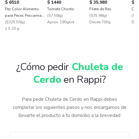
$ 6510
$ 1440
$ 35.980
$ 2
Pez Color Alimento
Tomate Chonto
Filete de Res
Cost
para Peces Pescarina
(
$7.58/g
)
(
$35.98/g
)
(
$23
Escamas Tropicales
(
$325.50/g
)
Aprox. 190g/ud
Desde 700g
Des
1 X 20 g
¿Cómo pedir
Chuleta de
Cerdo
en Rappi?
Para pedir Chuleta de Cerdo en Rappi debes
completar los siguientes pasos y nos encargamos de
llevarte el producto a tu domicilio a la brevedad