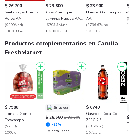
$ 26.700
$ 23.800
$ 23.900
$ 1
Santa Reyes Huevos
Kikes Amor que
Huevos Oro Campesino
Kik
Rojos AA
alimenta Huevos AA
AA
(
$98
(
$890/und
)
Rojos L
(
$793.34/und
)
(
$796.67/und
)
1 X 
1 X 30 Und
1 X 30.0 Und
1 X 30 Und
Productos complementarios en Carulla
FreshMarket
$ 7580
$ 8740
Sin lactosa
Tomate Chonto
Gaseosa Coca-Cola
$ 28.560
$ 33.600
$ 1
Frescampo
ZERO 2.5L
Fre
-
15
%
(
$7.58/g
)
(
$3.50/ml
)
Uht
Colanta Leche
1000 g
1 X 2,5 L