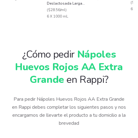
(
$20
Deslactosada Larga
6 x 
Vida
(
$28.56/ml
)
6 X 1000 mL
¿Cómo pedir
Nápoles
Huevos Rojos AA Extra
Grande
en Rappi?
Para pedir Nápoles Huevos Rojos AA Extra Grande
en Rappi debes completar los siguientes pasos y nos
encargamos de llevarte el producto a tu domicilio a la
brevedad