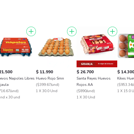
21.500
$ 11.990
$ 26.700
$ 14.30
evos Napoles Libres
Huevo Rojo Smn
Santa Reyes Huevos
Kikes Hue
 jaula
(
$399.67/und
)
Rojos AA
(
$953.34/
716.67/und
)
1 X 30.0 Und
(
$890/und
)
1 X 15.0 
und x 30 und
1 X 30 Und