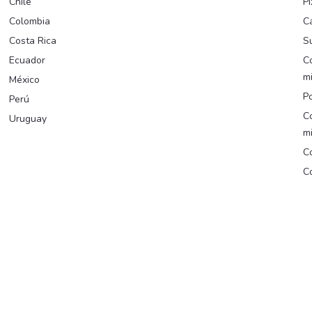
Chile
Pi
Colombia
C
Costa Rica
Su
Ecuador
C
m
México
Po
Perú
C
Uruguay
m
Co
Co