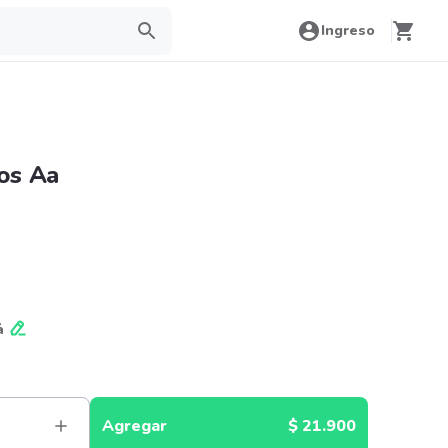
Ingreso
os Aa
á
Agregar
$ 21.900