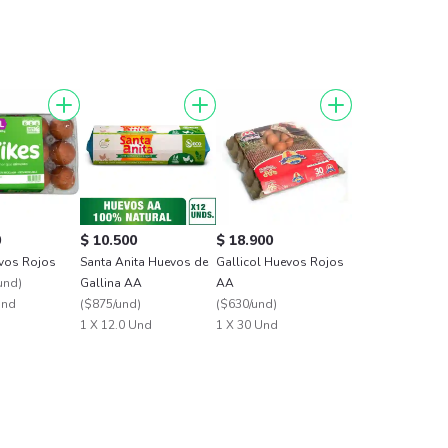
0
$ 10.500
$ 18.900
vos Rojos
Santa Anita Huevos de
Gallicol Huevos Rojos
und
)
Gallina AA
AA
Und
(
$875/und
)
(
$630/und
)
1 X 12.0 Und
1 X 30 Und