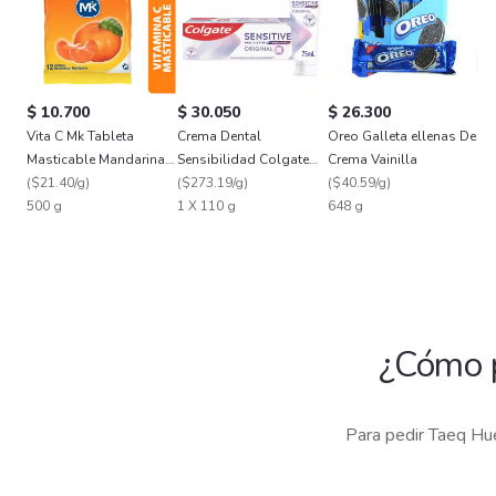
$ 10.700
$ 30.050
$ 26.300
Vita C Mk Tableta
Crema Dental
Oreo Galleta ellenas De
Masticable Mandarina
Sensibilidad Colgate
Crema Vainilla
Sobre X 12
(
$21.40/g
)
Alivio Inmediato 110 g
(
$273.19/g
)
(
$40.59/g
)
500 g
1 X 110 g
648 g
¿Cómo 
Para pedir Taeq Hu