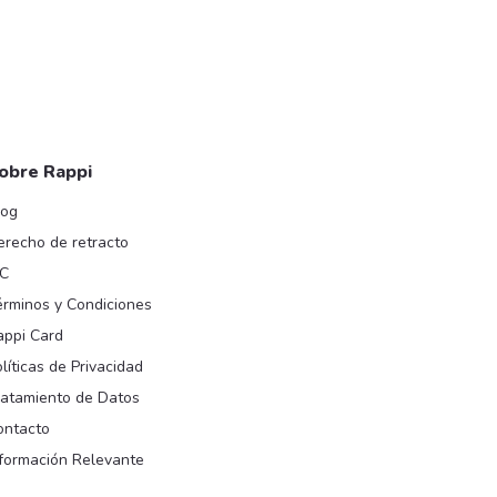
obre Rappi
log
erecho de retracto
IC
érminos y Condiciones
appi Card
líticas de Privacidad
ratamiento de Datos
ontacto
nformación Relevante