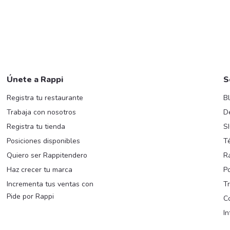
Únete a Rappi
S
Registra tu restaurante
B
Trabaja con nosotros
D
Registra tu tienda
S
Posiciones disponibles
T
Quiero ser Rappitendero
R
Haz crecer tu marca
Po
Incrementa tus ventas con
T
Pide por Rappi
C
I