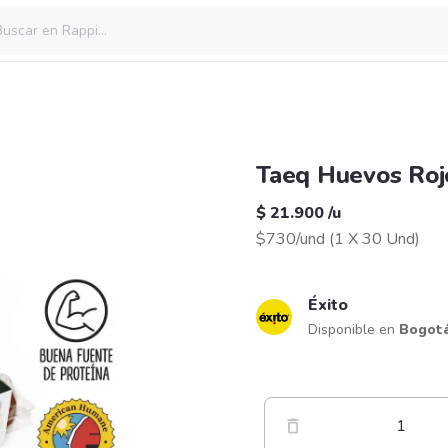
Taeq Huevos Roj
$ 21.900
/
u
$730/und
(
1 X 30 Und
)
Éxito
Disponible en
Bogot
1