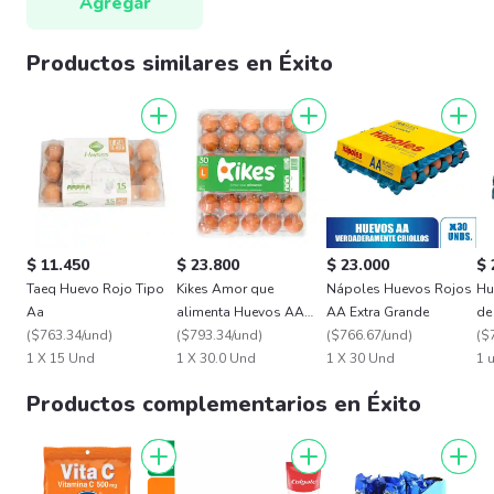
Agregar
Productos similares en Éxito
$ 11.450
$ 23.800
$ 23.000
$ 
Taeq Huevo Rojo Tipo
Kikes Amor que
Nápoles Huevos Rojos
Hu
Aa
alimenta Huevos AA
AA Extra Grande
de
(
$763.34/und
)
Rojos L
(
$793.34/und
)
(
$766.67/und
)
(
$
1 X 15 Und
1 X 30.0 Und
1 X 30 Und
1 
Productos complementarios en Éxito