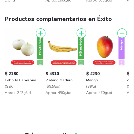
1 Und
Aprox. 190g/ud
Aprox. 635g/ud
Apr
Productos complementarios en Éxito
$ 2180
$ 4310
$ 4230
$ 1
Cebolla Cabezona
Plátano Maduro
Mango
Zan
(
$9/g
)
(
$9.58/g
)
(
$9/g
)
(
$4.
Aprox. 242g/ud
Aprox. 450g/ud
Aprox. 470g/ud
Apr