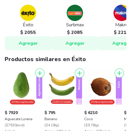
Éxito
Surtimax
Makro
$ 2055
$ 2085
$ 2215
Agregar
Agregar
Agrega
Productos similares en Éxito
$ 7920
$ 795
$ 6210
$ 2
Aguacate Lorena
Banano
Coco
Mar
(
$7920/und
)
(
$4.18/g
)
(
$9.78/g
)
(
$13