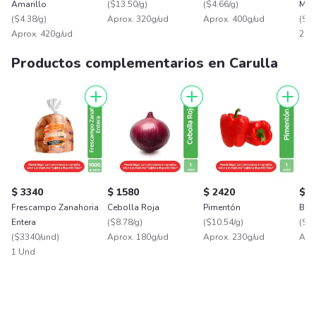
Amarillo
(
$13.50/g
)
(
$4.66/g
)
Medi
(
$4.38/g
)
Aprox. 320g/ud
Aprox. 400g/ud
Semi
(
$56
Aprox. 420g/ud
200
Productos complementarios en Carulla
$ 3340
$ 1580
$ 2420
$ 8
Frescampo Zanahoria
Cebolla Roja
Pimentón
Ban
Entera
(
$8.78/g
)
(
$10.54/g
)
(
$4.
(
$3340/und
)
Aprox. 180g/ud
Aprox. 230g/ud
Apr
1 Und