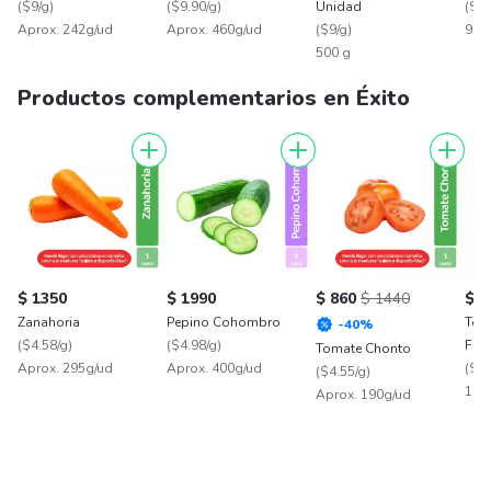
(
$9/g
)
(
$9.90/g
)
Unidad
(
$13
Aprox. 242g/ud
Aprox. 460g/ud
(
$9/g
)
90 
500 g
Productos complementarios en Éxito
$ 1350
$ 1990
$ 860
$ 1440
$ 7
Zanahoria
Pepino Cohombro
Tom
-
40
%
(
$4.58/g
)
(
$4.98/g
)
Fre
Tomate Chonto
Aprox. 295g/ud
Aprox. 400g/ud
(
$7.
(
$4.55/g
)
100
Aprox. 190g/ud