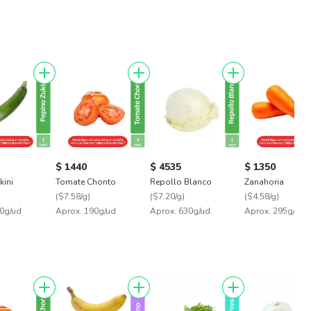
$ 1440
$ 4535
$ 1350
kini
Tomate Chonto
Repollo Blanco
Zanahoria
(
$7.58/g
)
(
$7.20/g
)
(
$4.58/g
)
0g/ud
Aprox. 190g/ud
Aprox. 630g/ud
Aprox. 295g/ud