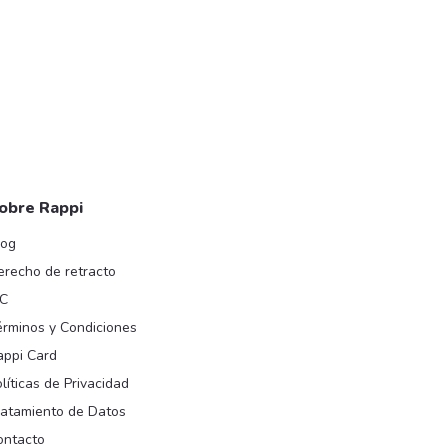
obre Rappi
log
erecho de retracto
IC
érminos y Condiciones
appi Card
líticas de Privacidad
ratamiento de Datos
ontacto