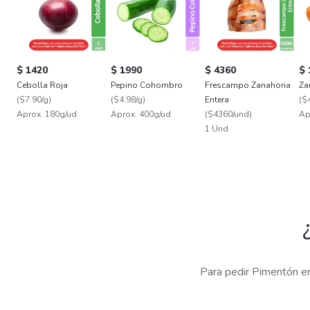
$ 1420
$ 1990
$ 4360
$ 
Cebolla Roja
Pepino Cohombro
Frescampo Zanahoria
Za
(
$7.90/g
)
(
$4.98/g
)
Entera
(
$4
Aprox. 180g/ud
Aprox. 400g/ud
(
$4360/und
)
Ap
1 Und
Para pedir Pimentón en