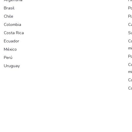
Brasil
Po
Chile
Pi
Colombia
C
Costa Rica
Su
Ecuador
C
m
México
Po
Perú
C
Uruguay
m
Co
Co