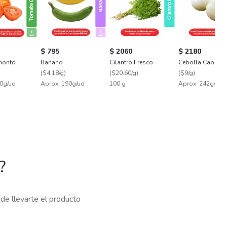
$ 795
$ 2060
$ 2180
honto
Banano
Cilantro Fresco
Cebolla Cabezo
(
$4.18/g
)
(
$20.60/g
)
(
$9/g
)
0g/ud
Aprox. 190g/ud
100 g
Aprox. 242g/ud
?
de llevarte el producto