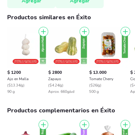
Agregar
Agregar
Productos similares en Éxito
$ 1200
$ 2800
$ 13.000
$ 
Ajo en Malla
Zapayo
Tomate Cherry
Ci
(
$13.34/g
)
(
$4.24/g
)
(
$26/g
)
(
$4
90 g
Aprox. 660g/ud
500 g
Ap
Productos complementarios en Éxito