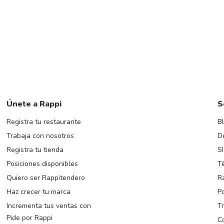
Únete a Rappi
S
Registra tu restaurante
B
Trabaja con nosotros
D
Registra tu tienda
S
Posiciones disponibles
T
Quiero ser Rappitendero
R
Haz crecer tu marca
Po
Incrementa tus ventas con
T
Pide por Rappi
C