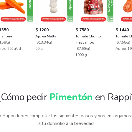
1350
$ 1200
$ 7580
$ 1440
nahoria
Ajo en Malla
Tomate Chonto
Tomate C
.58/g
)
(
$13.34/g
)
Frescampo
(
$7.58/g
)
rox. 295g/ud
90 g
(
$7.58/g
)
Aprox. 19
1000 g
¿Cómo pedir
Pimentón
en Rappi
 Rappi debes completar los siguientes pasos y nos encargamos 
a tu domicilio a la brevedad