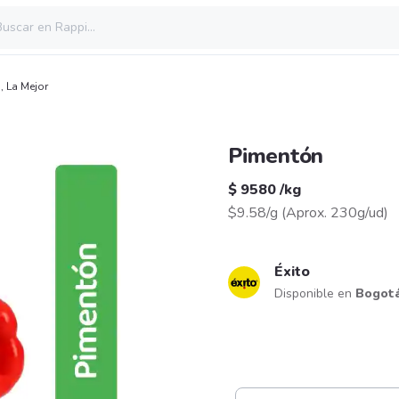
o
,
La Mejor
Pimentón
$ 9580
/
kg
$9.58/g
(
Aprox. 230g/ud
)
Éxito
Disponible en
Bogot