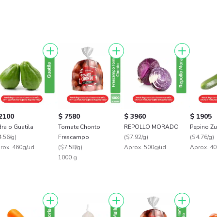
2100
$ 7580
$ 3960
$ 1905
dra o Guatila
Tomate Chonto
REPOLLO MORADO
Pepino Zu
.56/g
)
Frescampo
(
$7.92/g
)
(
$4.76/g
)
rox. 460g/ud
(
$7.58/g
)
Aprox. 500g/ud
Aprox. 40
1000 g