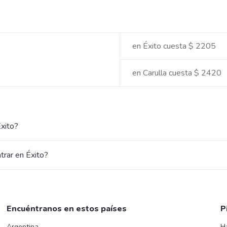
en Éxito cuesta $ 2205
en Carulla cuesta $ 2420
xito?
rar en Éxito?
Encuéntranos en estos países
P
Argentina
H