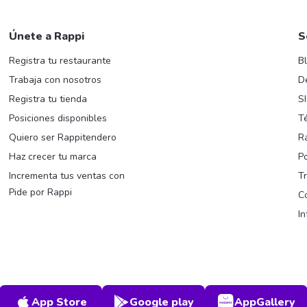
Únete a Rappi
S
Registra tu restaurante
B
Trabaja con nosotros
D
Registra tu tienda
S
Posiciones disponibles
T
Quiero ser Rappitendero
R
Haz crecer tu marca
Po
Incrementa tus ventas con
T
Pide por Rappi
C
I
App Store
Play Store
AppGaller
App Store
Google play
AppGallery