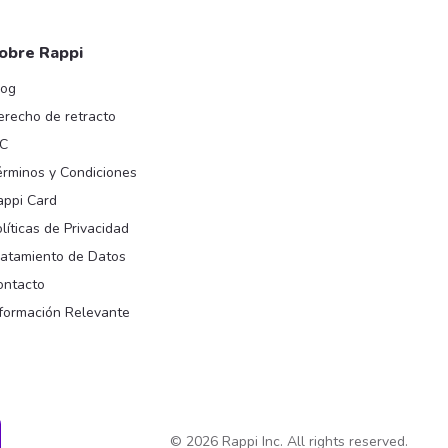
obre Rappi
log
erecho de retracto
IC
érminos y Condiciones
appi Card
líticas de Privacidad
ratamiento de Datos
ontacto
nformación Relevante
y
©
2026
Rappi Inc. All rights reserved.