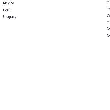
m
México
Po
Perú
C
Uruguay
m
Co
Co