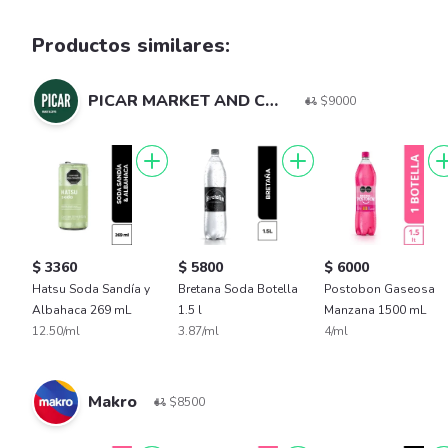
Productos similares:
PICAR MARKET AND COFFE
$9000
$ 3360
$ 5800
$ 6000
Hatsu Soda Sandía y
Bretana Soda Botella
Postobon Gaseosa
Albahaca 269 mL
1.5 l
Manzana 1500 mL
12.50/ml
3.87/ml
4/ml
Makro
$8500