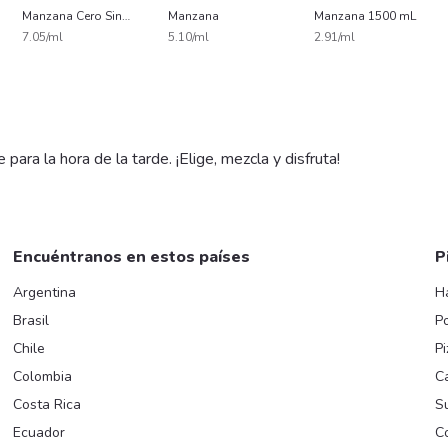
Manzana Cero Sin
Manzana
Manzana 1500 mL
Azúcar 400 mL
7.05/ml
5.10/ml
2.91/ml
ra la hora de la tarde. ¡Elige, mezcla y disfruta!
Encuéntranos en estos países
P
Argentina
H
Brasil
Po
Chile
Pi
Colombia
C
Costa Rica
Su
Ecuador
C