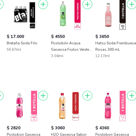
$ 17.000
$ 4550
$ 3650
Bretaña Soda Frío
Postobón Acqua
Hatsu Soda Frambuesa
56.67/ml
Gaseosa Frutos Verdes
Rosas 300 mL
1500 mL
3.04/ml
12.17/ml
$ 2820
$ 3060
$ 4360
Postobon Gaseosa
H2O Gaseosa Sabor
Postobon Gaseosa