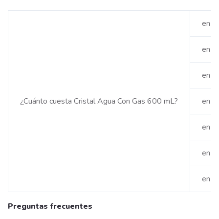
en S
en S
en F
¿Cuánto cuesta Cristal Agua Con Gas 600 mL?
en É
en L
en C
en T
Preguntas frecuentes