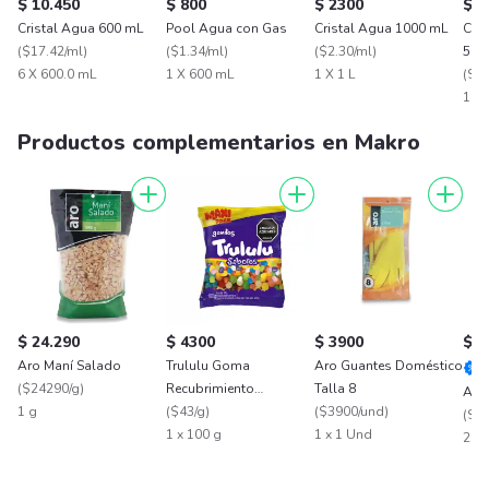
$ 10.450
$ 800
$ 2300
$ 9
Cristal Agua 600 mL
Pool Agua con Gas
Cristal Agua 1000 mL
Cris
(
$17.42/ml
)
(
$1.34/ml
)
(
$2.30/ml
)
500
6 X 600.0 mL
1 X 600 mL
1 X 1 L
(
$1.
1 X 
Productos complementarios en Makro
$ 24.290
$ 4300
$ 3900
$ 1
Aro Maní Salado
Trululu Goma
Aro Guantes Doméstico
(
$24290/g
)
Recubrimiento
Talla 8
Aro
1 g
Confitado Frutal
(
$43/g
)
(
$3900/und
)
(
$5.
1 x 100 g
1 x 1 Und
200