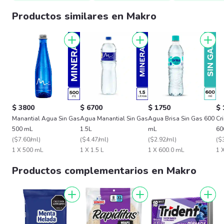
Productos similares en Makro
$ 3800
$ 6700
$ 1750
$ 
Manantial Agua Sin Gas
Agua Manantial Sin Gas
Agua Brisa Sin Gas 600
Cr
500 mL
1.5L
mL
60
(
$7.60/ml
)
(
$4.47/ml
)
(
$2.92/ml
)
(
$
1 X 500 mL
1 X 1.5 L
1 X 600.0 mL
1 
Productos complementarios en Makro