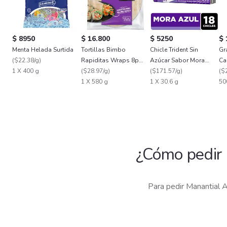
$ 8950
$ 16.800
$ 5250
$ 
Menta Helada Surtida
Tortillas Bimbo
Chicle Trident Sin
Gr
(
$22.38/g
)
Rapiditas Wraps 8p
Azúcar Sabor Mora
Ca
1 X 400 g
580g
(
$28.97/g
)
Azul 18 Und
(
$171.57/g
)
(
$
1 X 580 g
1 X 30.6 g
50
¿Cómo pedir
Para pedir Manantial 