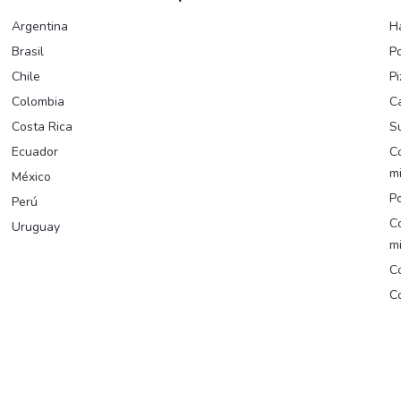
Argentina
H
Brasil
Po
Chile
Pi
Colombia
C
Costa Rica
Su
Ecuador
C
m
México
Po
Perú
C
Uruguay
m
Co
Co