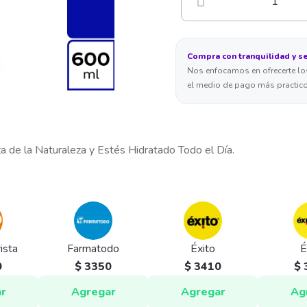
1
Compra con tranquilidad y s
Nos enfocamos en ofrecerte los
el medio de pago más practico
a de la Naturaleza y Estés Hidratado Todo el Día.
ista
Farmatodo
Éxito
É
0
$ 3350
$ 3410
$ 
r
Agregar
Agregar
Ag