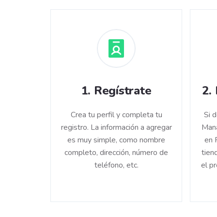
1
.
Regístrate
2
.
Crea tu perfil y completa tu
Si 
registro. La información a agregar
Mana
es muy simple, como nombre
en 
completo, dirección, número de
tien
teléfono, etc.
el p