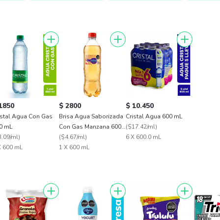
1850
$ 2800
$ 10.450
istal Agua Con Gas
Brisa Agua Saborizada
Cristal Agua 600 mL
0 mL
Con Gas Manzana 600
(
$17.42/ml
)
3.09/ml
)
mL
(
$4.67/ml
)
6 X 600.0 mL
X 600 mL
1 X 600 mL