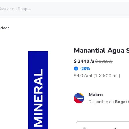
Helada
Manantial Agua 
$ 2440
/
u
$ 3050
/
u
-
20
%
$4.07/ml
(
1 X 600 mL
)
Makro
Disponible en
Bogot