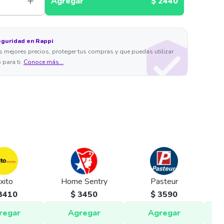
Agregar
$ 2440
eguridad en Rappi
 mejores precios, proteger tus compras y que puedas utilizar
 para ti.
Conoce más...
xito
Home Sentry
Pasteur
3410
$ 3450
$ 3590
regar
Agregar
Agregar