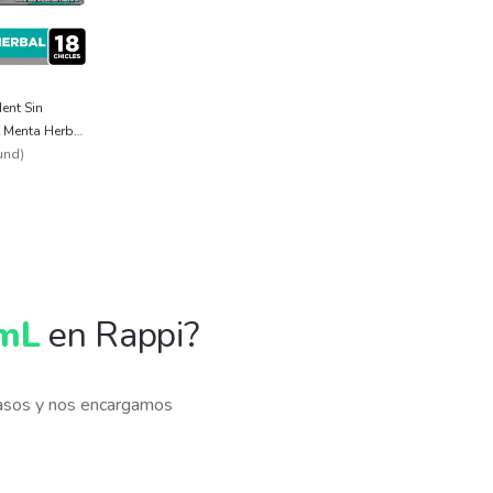
dent Sin
 Menta Herbal
und
)
 mL
en Rappi?
pasos y nos encargamos