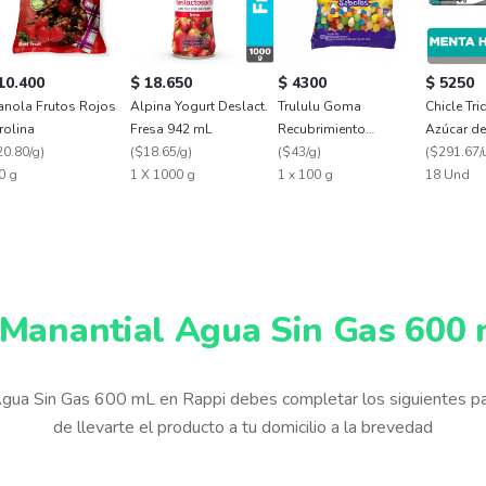
10.400
$ 18.650
$ 4300
$ 5250
anola Frutos Rojos
Alpina Yogurt Deslact.
Trululu Goma
Chicle Tri
rolina
Fresa 942 mL
Recubrimiento
Azúcar de
20.80/g
)
(
$18.65/g
)
Confitado Frutal
(
$43/g
)
18 Und
(
$291.67/
0 g
1 X 1000 g
1 x 100 g
18 Und
Manantial Agua Sin Gas 600
Agua Sin Gas 600 mL en Rappi debes completar los siguientes 
de llevarte el producto a tu domicilio a la brevedad