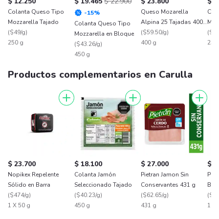
$ 12.250
$ 19.465
$ 22.900
$ 23.800
$ 1
Colanta Queso Tipo
Queso Mozarella
Col
-
15
%
Mozzarella Tajado
Alpina 25 Tajadas 400
Moz
Colanta Queso Tipo
(
$49/g
)
g
(
$59.50/g
)
(
$52
Mozzarella en Bloque
250 g
400 g
250
(
$43.26/g
)
450 g
Productos complementarios en Carulla
$ 23.700
$ 18.100
$ 27.000
$ 9
Nopikex Repelente
Colanta Jamón
Pietran Jamon Sin
Pan
Sólido en Barra
Seleccionado Tajado
Conservantes 431 g
Bla
(
$474/g
)
(
$40.23/g
)
(
$62.65/g
)
Esp
(
$13
1 X 50 g
450 g
431 g
1 X 