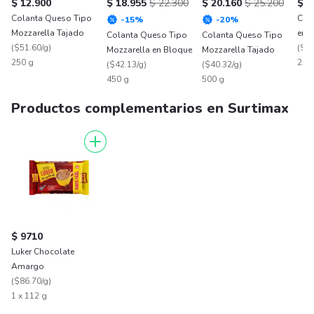
$ 12.900
$ 18.955
$ 22.300
$ 20.160
$ 25.200
$ 8
Colanta Queso Tipo
Col
-
15
%
-
20
%
Mozzarella Tajado
en 
Colanta Queso Tipo
Colanta Queso Tipo
(
$51.60/g
)
(
$34
Mozzarella en Bloque
Mozzarella Tajado
250 g
250
(
$42.13/g
)
(
$40.32/g
)
450 g
500 g
Productos complementarios en Surtimax
$ 9710
Luker Chocolate
Amargo
(
$86.70/g
)
1 x 112 g