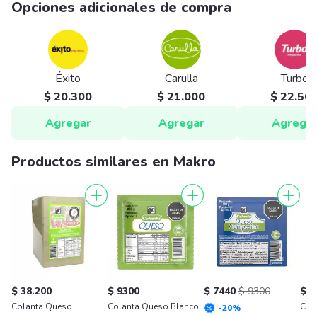
Opciones adicionales de compra
Éxito
Carulla
Turbo
$ 20.300
$ 21.000
$ 22.50
Agregar
Agregar
Agrega
Productos similares en Makro
$ 38.200
$ 9300
$ 7440
$ 9300
$ 2
Colanta Queso
Colanta Queso Blanco
Col
-
20
%