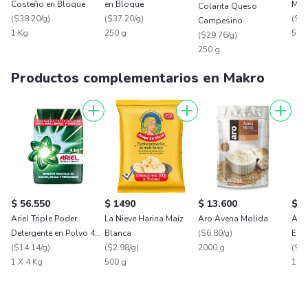
Costeño en Bloque
en Bloque
Moz
Colanta Queso
(
$38.20/g
)
(
$37.20/g
)
(
$51
Campesino
1 Kg
250 g
500
(
$29.76/g
)
250 g
Productos complementarios en Makro
$ 56.550
$ 1490
$ 13.600
$ 6
Ariel Triple Poder
La Nieve Harina Maíz
Aro Avena Molida
Aro
Detergente en Polvo 4
Blanca
(
$6.80/g
)
Esc
Kg
(
$14.14/g
)
(
$2.98/g
)
2000 g
(
$12
1 X 4 Kg
500 g
1 x 