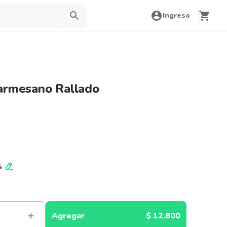
Ingreso
armesano Rallado
á
Agregar
$ 12.800