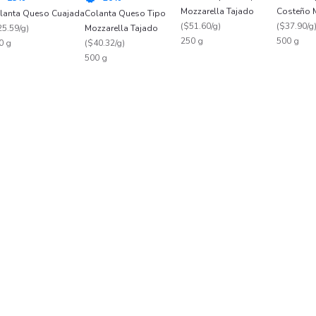
Mozzarella Tajado
Costeño 
lanta Queso Cuajada
Colanta Queso Tipo
(
$51.60/g
)
(
$37.90/g
25.59/g
)
Mozzarella Tajado
250 g
500 g
0 g
(
$40.32/g
)
500 g