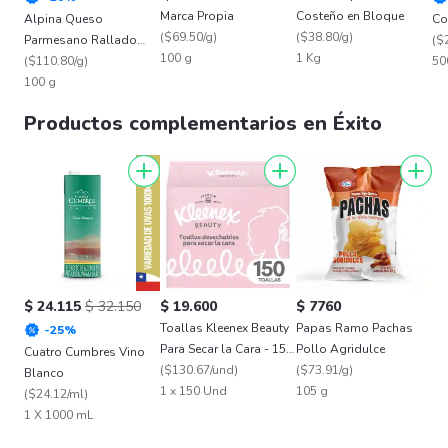
Marca Propia
Costeño en Bloque
Alpina Queso
Co
(
$69.50/g
)
(
$38.80/g
)
Parmesano Rallado
(
$
100 g
1 Kg
100 g
(
$110.80/g
)
50
100 g
Productos complementarios en Éxito
$ 24.115
$ 32.150
$ 19.600
$ 7760
Toallas Kleenex Beauty
Papas Ramo Pachas
-
25
%
Para Secar la Cara - 150
Pollo Agridulce
Cuatro Cumbres Vino
Unidades
(
$130.67/und
)
(
$73.91/g
)
Blanco
1 x 150 Und
105 g
(
$24.12/ml
)
1 X 1000 mL