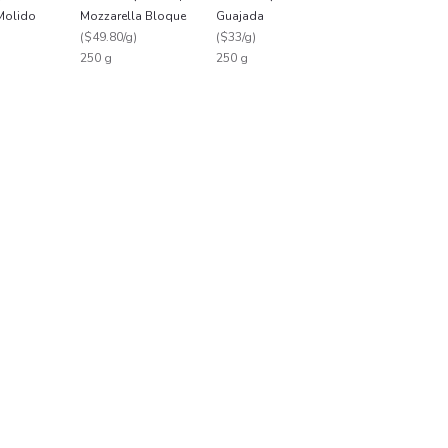
Molido
Mozzarella Bloque
Guajada
)
(
$49.80/g
)
(
$33/g
)
250 g
250 g