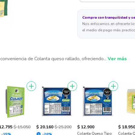
Compra con tranquilidad y s
Nos enfocamos en ofrecerte los
el medio de pago más practico
 conveniencia de Colanta queso rallado, ofreciendo
...
Ver más
12.795
$ 15.050
$ 20.160
$ 25.200
$ 12.900
$ 18.95
Colanta Queso Tipo
Colanta 
-
15
%
-
20
%