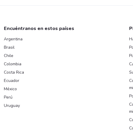
Encuéntranos en estos países
P
Argentina
H
Brasil
Po
Chile
Pi
Colombia
C
Costa Rica
Su
Ecuador
C
m
México
Po
Perú
C
Uruguay
m
Co
Co