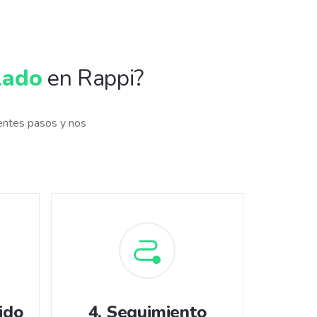
lado
en Rappi?
entes pasos y nos
ido
4
.
Seguimiento