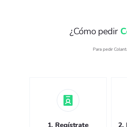
¿Cómo pedir
C
Para pedir Colan
1
.
Regístrate
2
.