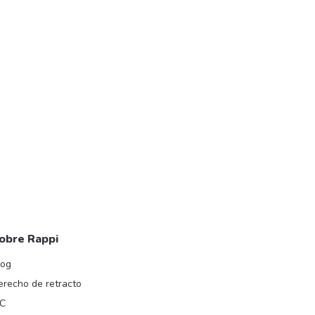
obre Rappi
log
erecho de retracto
IC