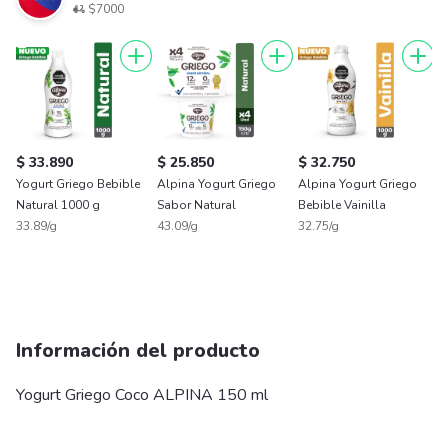
$7000
$ 33.890
$ 25.850
$ 32.750
$
Yogurt Griego Bebible
Alpina Yogurt Griego
Alpina Yogurt Griego
Y
Natural 1000 g
Sabor Natural
Bebible Vainilla
N
33.89/g
43.09/g
32.75/g
3
Información del producto
Yogurt Griego Coco ALPINA 150 ml