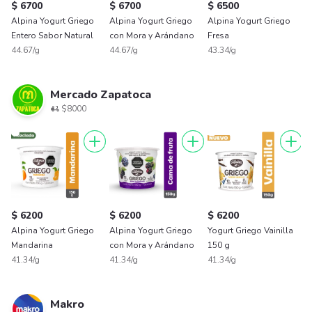
$ 6700
$ 6700
$ 6500
$
Alpina Yogurt Griego
Alpina Yogurt Griego
Alpina Yogurt Griego
A
Entero Sabor Natural
con Mora y Arándano
Fresa
c
44.67/g
44.67/g
43.34/g
S
1
Mercado Zapatoca
$8000
$ 6200
$ 6200
$ 6200
$
Alpina Yogurt Griego
Alpina Yogurt Griego
Yogurt Griego Vainilla
Y
Mandarina
con Mora y Arándano
150 g
V
41.34/g
41.34/g
41.34/g
3
Makro