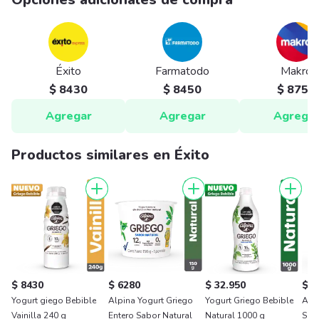
Éxito
Farmatodo
Makro
$ 8430
$ 8450
$ 8750
Agregar
Agregar
Agrega
Productos similares en Éxito
$ 8430
$ 6280
$ 32.950
$ 3
Yogurt giego Bebible
Alpina Yogurt Griego
Yogurt Griego Bebible
Alpi
Vainilla 240 g
Entero Sabor Natural
Natural 1000 g
Sab