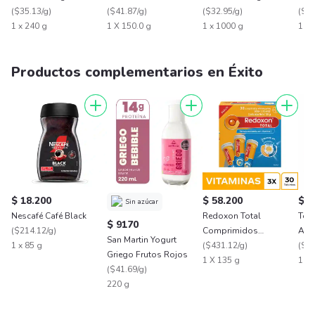
(
$35.13/g
)
(
$41.87/g
)
(
$32.95/g
)
(
$38
1 x 240 g
1 X 150.0 g
1 x 1000 g
1 X 
Productos complementarios en Éxito
$ 18.200
$ 58.200
$ 1
Sin azúcar
Nescafé Café Black
Redoxon Total
Toa
$ 9170
(
$214.12/g
)
Comprimidos
Abs
San Martin Yogurt
1 x 85 g
Efervescentes
(
$431.12/g
)
(
$16
Griego Frutos Rojos
Suplemento con
1 X 135 g
1 x 
(
$41.69/g
)
Vitamina D Naranja
220 g