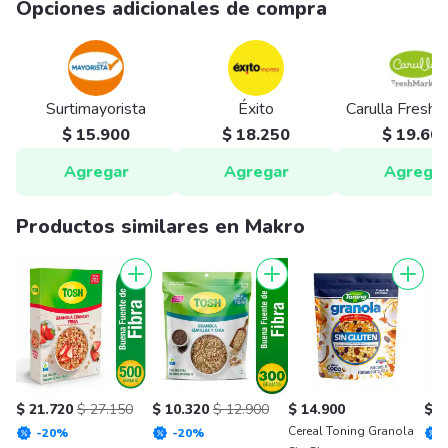
Opciones adicionales de compra
Surtimayorista
Éxito
Carulla Fresh
$ 15.900
$ 18.250
$ 19.60
Agregar
Agregar
Agrega
Productos similares en Makro
$ 21.720
$ 27.150
$ 10.320
$ 12.900
$ 14.900
$ 2
Cereal Toning Granola
-
20
%
-
20
%