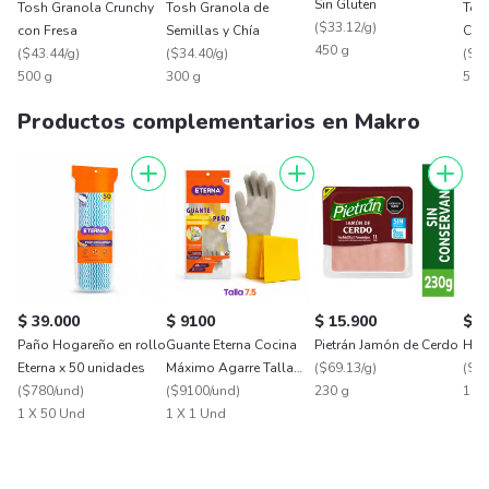
Sin Gluten
Tosh Granola Crunchy
Tosh Granola de
Tosh
(
$33.12/g
)
con Fresa
Semillas y Chía
Cru
450 g
(
$43.44/g
)
(
$34.40/g
)
Cho
(
$46
500 g
300 g
500
Productos complementarios en Makro
$ 39.000
$ 9100
$ 15.900
$ 5
Paño Hogareño en rollo
Guante Eterna Cocina
Pietrán Jamón de Cerdo
H2O
Eterna x 50 unidades
Máximo Agarre Talla
(
$69.13/g
)
(
$3.
(
$780/und
)
7.5 Obsequio Paño
(
$9100/und
)
230 g
1 x
1 X 50 Und
1 X 1 Und