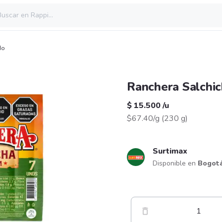
do
Ranchera Salchi
$ 15.500
/
u
$67.40/g
(
230 g
)
Surtimax
Disponible en
Bogot
1