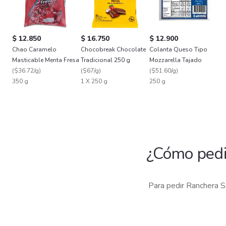
$ 12.850
$ 16.750
$ 12.900
Chao Caramelo
Chocobreak Chocolate
Colanta Queso Tipo
Masticable Menta Fresa
Tradicional 250 g
Mozzarella Tajado
(
$36.72/g
)
(
$67/g
)
(
$51.60/g
)
350 g
1 X 250 g
250 g
¿Cómo ped
Para pedir Ranchera 