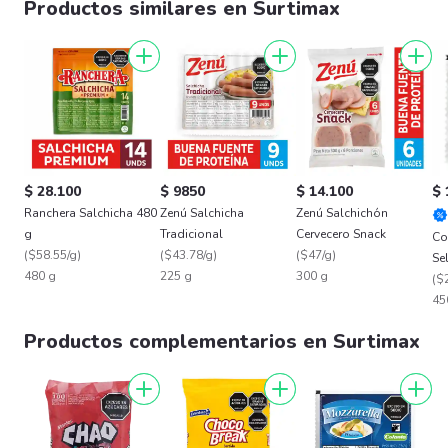
Productos similares en Surtimax
$ 28.100
$ 9850
$ 14.100
$ 
Ranchera Salchicha 480
Zenú Salchicha
Zenú Salchichón
g
Tradicional
Cervecero Snack
Co
(
$58.55/g
)
(
$43.78/g
)
(
$47/g
)
Se
480 g
225 g
300 g
(
$
45
Productos complementarios en Surtimax