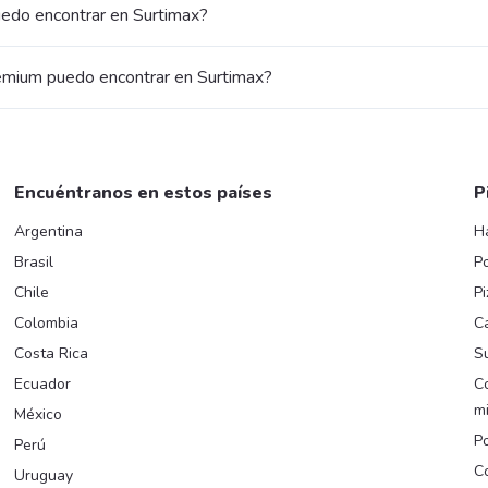
uedo encontrar en Surtimax?
emium puedo encontrar en Surtimax?
Encuéntranos en estos países
P
Argentina
H
Brasil
Po
Chile
Pi
Colombia
C
Costa Rica
Su
Ecuador
C
m
México
Po
Perú
C
Uruguay