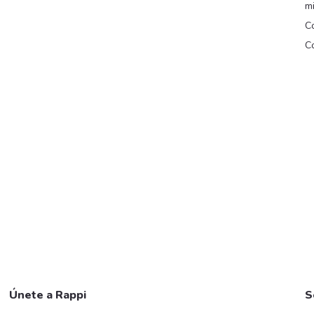
m
Co
Co
Únete a Rappi
S