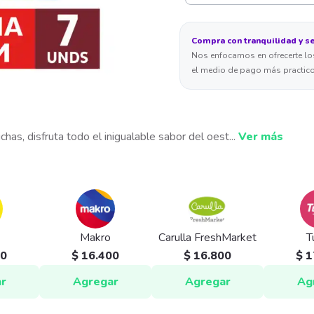
Compra con tranquilidad y s
Nos enfocamos en ofrecerte los
el medio de pago más practico
has, disfruta todo el inigualable sabor del oest
...
Ver más
Makro
Carulla FreshMarket
T
00
$ 16.400
$ 16.800
$ 1
r
Agregar
Agregar
Ag