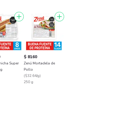
0
$ 8160
hicha Super
Zenú Mortadela de
 g
Pollo
)
(
$32.64/g
)
250 g