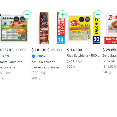
10.320
$ 12.900
$ 18.130
$ 25.900
$ 14.300
$ 29.85
Rica Salchicha x 500 g
Zenú Salc
-
20
%
-
30
%
(
$28.60/g
)
Perro 640
lanta Salchicha
Zenú Salchichón
500 g
(
$46.65/g
leccionada
Cerveroni Estándar
640 g
22.94/g
)
(
$20.15/g
)
0 g
900 g