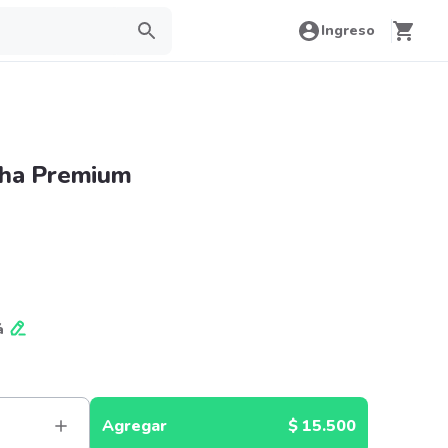
Ingreso
cha Premium
á
Agregar
$ 15.500