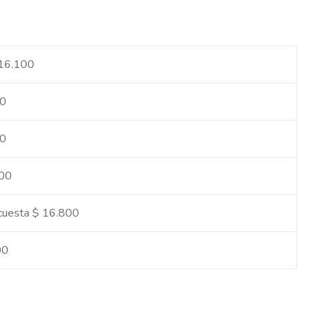
 16.100
00
00
400
 cuesta $ 16.800
00