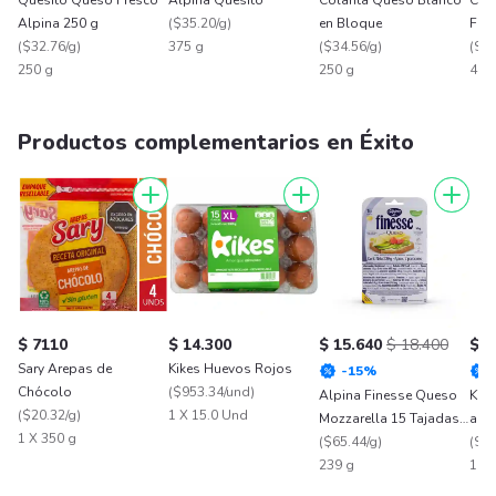
Quesito Queso Fresco
Alpina Quesito
Colanta Queso Blanco
Col
Alpina 250 g
(
$35.20/g
)
en Bloque
Fre
(
$32.76/g
)
375 g
(
$34.56/g
)
(
$27
250 g
250 g
400
Productos complementarios en Éxito
$ 7110
$ 14.300
$ 15.640
$ 18.400
$ 1
Sary Arepas de
Kikes Huevos Rojos
-
15
%
Chócolo
(
$953.34/und
)
Alpina Finesse Queso
Kik
(
$20.32/g
)
1 X 15.0 Und
Mozzarella 15 Tajadas
ali
1 X 350 g
239 g
(
$65.44/g
)
Roj
(
$59
239 g
1 X 