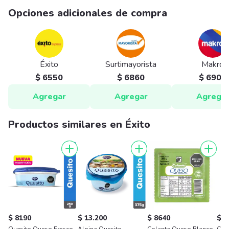
Opciones adicionales de compra
Éxito
Surtimayorista
Makro
$ 6550
$ 6860
$ 6900
Agregar
Agregar
Agrega
Productos similares en Éxito
$ 8190
$ 13.200
$ 8640
$ 1