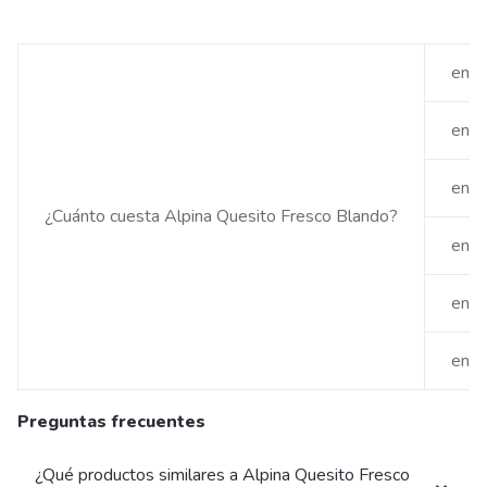
en É
en S
en M
¿Cuánto cuesta Alpina Quesito Fresco Blando?
en C
en F
en T
Preguntas frecuentes
¿Qué productos similares a Alpina Quesito Fresco