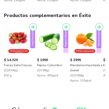
Aprox. 290g/ud
Aprox. 210g/ud
Aprox. 190g/ud
Apr
Productos complementarios en Éxito
$ 14.320
$ 1990
$ 2995
$ 2
Fresas Extra Frescas
Pepino Cohombro
Mandarina Importada a
Kiwi
(
$28.64/g
)
(
$4.98/g
)
Granel
(
$24
500 g
Aprox. 400g/ud
(
$19.98/g
)
Apr
Aprox. 150g/ud