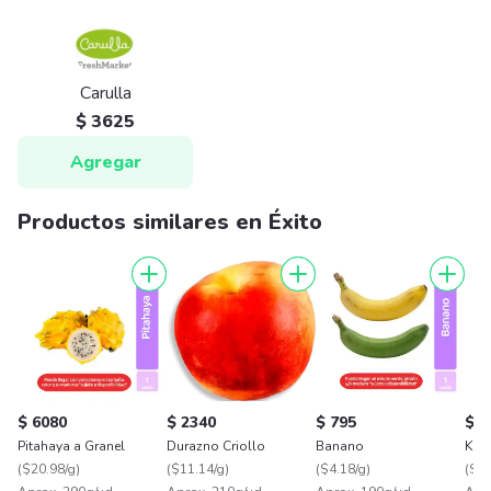
Carulla
$ 3625
Agregar
Productos similares en Éxito
$ 6080
$ 2340
$ 795
$ 2
Pitahaya a Granel
Durazno Criollo
Banano
Kiwi
(
$20.98/g
)
(
$11.14/g
)
(
$4.18/g
)
(
$24