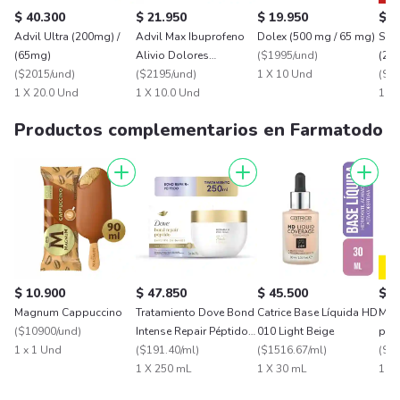
$ 40.300
$ 21.950
$ 19.950
$ 1
Advil Ultra (200mg) /
Advil Max Ibuprofeno
Dolex (500 mg / 65 mg)
Seve
(65mg)
Alivio Dolores
(
$1995/und
)
(250
(
$2015/und
)
Asociados a
(
$2195/und
)
1 X 10 Und
mg)
(
$21
1 X 20.0 Und
Inflamacion X 10
1 X 10.0 Und
1 X 
Productos complementarios en Farmatodo
$ 10.900
$ 47.850
$ 45.500
$ 1
Magnum Cappuccino
Tratamiento Dove Bond
Catrice Base Líquida HD
Mov
(
$10900/und
)
Intense Repair Péptidos
010 Light Beige
para
1 x 1 Und
250ml
(
$191.40/ml
)
(
$1516.67/ml
)
(
$20
1 X 250 mL
1 X 30 mL
1 X