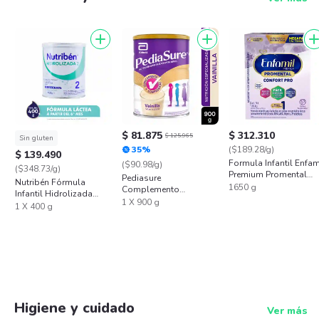
$ 81.875
$ 312.310
$ 125.965
Sin gluten
35%
($189.28/g)
$ 139.490
Formula Infantil Enfam
($90.98/g)
($348.73/g)
Premium Promental
Pediasure
Nutribén Fórmula
Confort Pro 1650 g
1650 g
Complemento
Infantil Hidrolizada
Alimenticio
1 X 900 g
Etapa 2
1 X 400 g
Higiene y cuidado
Ver más