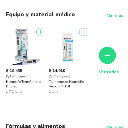
Equipo y material médico
Ver más
$ 19.435
$ 14.910
Ver todos
($19434/und)
($14911/und)
Homelife Termómetro
Termometro Homelife
Digital
Rigido Mt101
1 X 1 Und
1 Und
Fórmulas y alimentos
Ver más