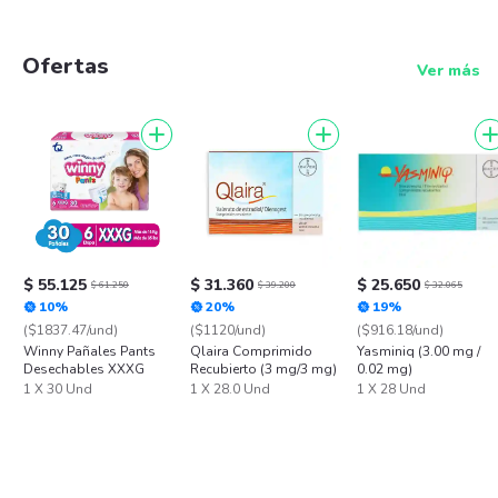
Ofertas
Ver más
$ 55.125
$ 31.360
$ 25.650
$ 61.250
$ 39.200
$ 32.065
10%
20%
19%
($1837.47/und)
($1120/und)
($916.18/und)
Winny Pañales Pants
Qlaira Comprimido
Yasminiq (3.00 mg /
Desechables XXXG
Recubierto (3 mg/3 mg)
0.02 mg)
1 X 30 Und
1 X 28.0 Und
1 X 28 Und