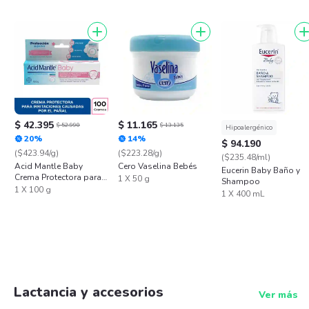
$ 42.395
$ 11.165
$ 52.990
$ 13.135
Hipoalergénico
20%
14%
$ 94.190
($423.94/g)
($223.28/g)
($235.48/ml)
Acid Mantle Baby
Cero Vaselina Bebés
Eucerin Baby Baño y
Crema Protectora para
1 X 50 g
Shampoo
Bebés
1 X 100 g
1 X 400 mL
Lactancia y accesorios
Ver más