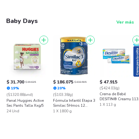
Baby Days
Ver más
$ 31.700
$ 186.075
$ 47.915
$ 39.625
$ 232.595
19%
20%
($424.03/g)
Crema de Bebé
($1320.88/und)
($103.38/g)
DESITIN® Creamy 113
Panal Huggies Active
Fórmula Infantil Etapa 3
Gr
1 X 113 g
Sec Pants Talla Xxg/5
Similac 5Hmos 12
Meses en Adelante
24 Und
1 X 1800 g
Polvo