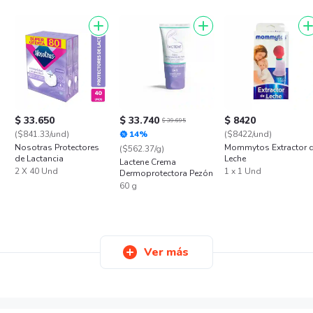
$ 33.650
$ 33.740
$ 8420
$ 39.695
($841.33/und)
14%
($8422/und)
Nosotras Protectores
Mommytos Extractor 
($562.37/g)
de Lactancia
Leche
Lactene Crema
2 X 40 Und
1 x 1 Und
Dermoprotectora Pezón
60 g
Ver más