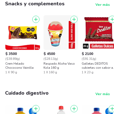
Snacks y complementos
Ver más
$ 3500
$ 4500
$ 2100
($38.89/g)
($28.13/g)
($91.31/g)
Crem Helado
Raspado Aloha Vaso
Galletas DEDITOS
Chococono Vainilla
Kola 160 g
cubiertas con sabor a
chocolate x 23g
1 X 90 g
1 X 160 g
1 X 23 g
Cuidado digestivo
Ver más