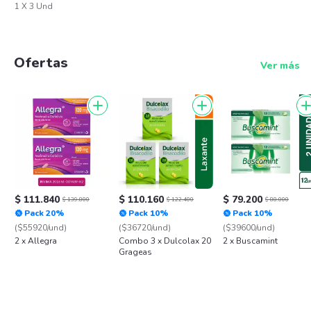
1 X 3 Und
Ofertas
Ver más
$ 111.840
$ 110.160
$ 79.200
$ 139.800
$ 122.400
$ 88.000
Pack 20%
Pack 10%
Pack 10%
($55920/und)
($36720/und)
($39600/und)
2 x Allegra
Combo 3 x Dulcolax 20
2 x Buscamint
Grageas