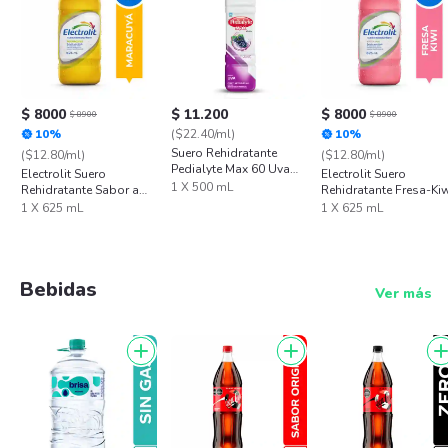
$ 8000
$ 11.200
$ 8000
$ 8900
$ 8900
10%
($22.40/ml)
10%
Suero Rehidratante
($12.80/ml)
($12.80/ml)
Pedialyte Max 60 Uva
Electrolit Suero
Electrolit Suero
Frasco 500 mL
1 X 500 mL
Rehidratante Sabor a
Rehidratante Fresa-Ki
Maracuyá
1 X 625 mL
1 X 625 mL
Bebidas
Ver más