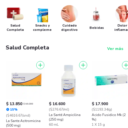
Salud
Snacks y
Cuidado
Dolor
Bebidas
Completa
complementos
digestivo
inflama
Salud Completa
Ver más
$ 13.850
$ 16.600
$ 17.900
$ 16.300
15%
($276.67/ml)
($1193.34/g)
La Santé Ampicilina
Acido Fusidico Mk (2
($4616.67/und)
(250 mg)
%)
La Sante Azitromicina
60 mL
1 X 15 g
(500 mg)