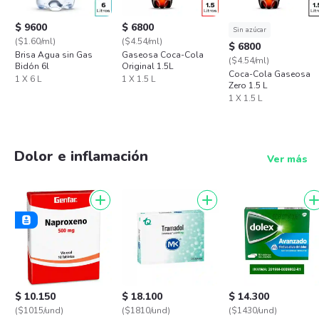
$ 9600
$ 6800
Sin azúcar
($1.60/ml)
($4.54/ml)
$ 6800
Brisa Agua sin Gas
Gaseosa Coca-Cola
($4.54/ml)
Bidón 6l
Original 1.5L
Coca-Cola Gaseosa
1 X 6 L
1 X 1.5 L
Zero 1.5 L
1 X 1.5 L
Dolor e inflamación
Ver más
$ 10.150
$ 18.100
$ 14.300
($1015/und)
($1810/und)
($1430/und)