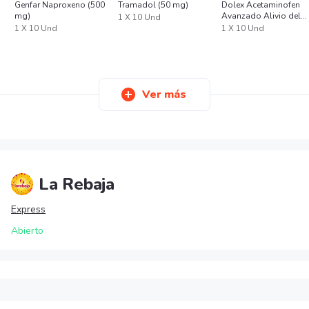
Genfar Naproxeno (500
Tramadol (50 mg)
Dolex Acetaminofen
mg)
Avanzado Alivio del
1 X 10 Und
Dolor y la Fiebre x 10
1 X 10 Und
1 X 10 Und
Ver más
La Rebaja
Express
Abierto