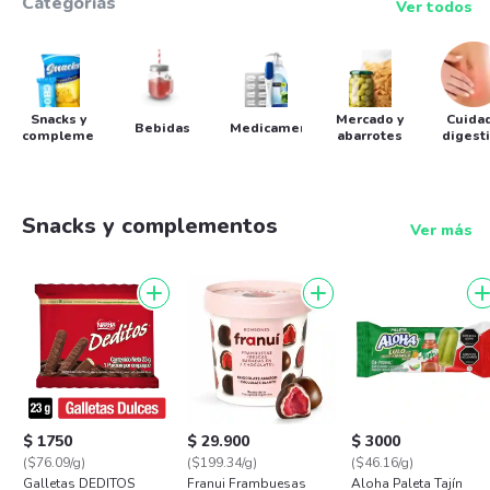
Categorías
Ver todos
Snacks y
Mercado y
Cuida
Bebidas
Medicamentos
complementos
abarrotes
digest
Snacks y complementos
Ver más
$ 1750
$ 29.900
$ 3000
($76.09/g)
($199.34/g)
($46.16/g)
Galletas DEDITOS
Franui Frambuesas
Aloha Paleta Tajín