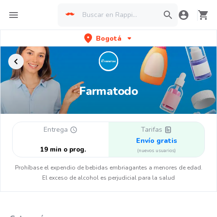
Bogotá
Farmatodo
Entrega
Tarifas
Envío gratis
19 min o prog.
(nuevos usuarios)
Prohíbase el expendio de bebidas embriagantes a menores de edad.
El exceso de alcohol es perjudicial para la salud