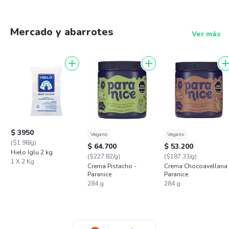
Mercado y abarrotes
Ver más
$ 3950
Vegano
Vegano
($1.98/g)
$ 64.700
$ 53.200
Hielo Iglu 2 kg
($227.82/g)
($187.33/g)
1 X 2 Kg
Crema Pistacho -
Crema Chocoavellana 
Paranice
Paranice
284 g
284 g