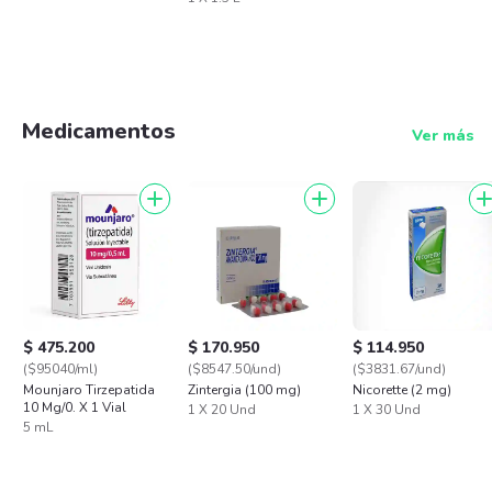
Medicamentos
Ver más
$ 475.200
$ 170.950
$ 114.950
($95040/ml)
($8547.50/und)
($3831.67/und)
Mounjaro Tirzepatida
Zintergia (100 mg)
Nicorette (2 mg)
10 Mg/0. X 1 Vial
1 X 20 Und
1 X 30 Und
5 mL