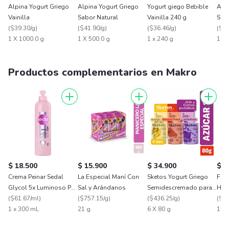
Alpina Yogurt Griego
Alpina Yogurt Griego
Yogurt giego Bebible
Alpi
Vainilla
Sabor Natural
Vainilla 240 g
Sab
(
$39.30/g
)
(
$41.90/g
)
(
$36.46/g
)
(
$43
1 X 1000.0 g
1 X 500.0 g
1 x 240 g
1 X 
Productos complementarios en Makro
$ 18.500
$ 15.900
$ 34.900
$ 3
Crema Peinar Sedal
La Especial Maní Con
Sketos Yogurt Griego
Fami
Glycol 5x Luminoso Por
Sal y Arándanos
Semidescremado para
Higi
100h
(
$61.67/ml
)
(
$757.15/g
)
Niños Surtido
(
$436.25/g
)
(
$30
1 x 300 mL
21 g
6 X 80 g
1 X