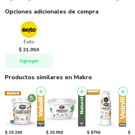
Opciones adicionales de compra
Éxito
$ 21.050
Agregar
Productos similares en Makro
$ 39.300
$ 20.950
$ 8750
$ 2