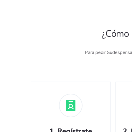
¿Cómo 
Para pedir Sudespensa 
1
.
Regístrate
2
.