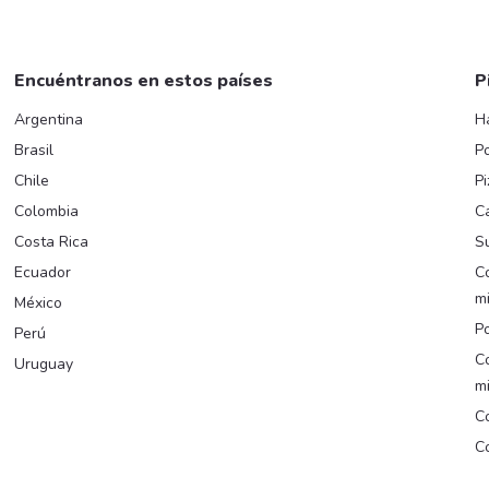
Encuéntranos en estos países
P
Argentina
H
Brasil
Po
Chile
Pi
Colombia
C
Costa Rica
Su
Ecuador
C
m
México
Po
Perú
C
Uruguay
m
Co
Co