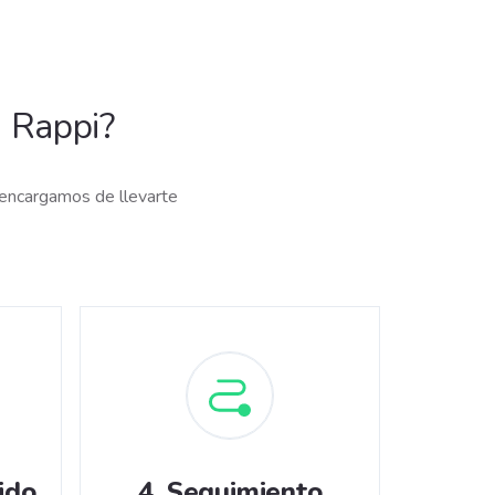
 Rappi?
 encargamos de llevarte
ido
4
.
Seguimiento