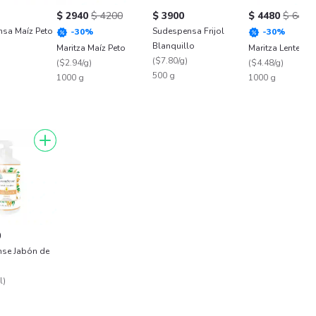
$ 2940
$ 4200
$ 3900
$ 4480
$ 6400
nsa Maíz Peto
Sudespensa Frijol
-
30
%
-
30
%
Blanquillo
Maritza Maíz Peto
Maritza Lenteja
(
$7.80/g
)
(
$2.94/g
)
(
$4.48/g
)
500 g
1000 g
1000 g
0
se Jabón de
l
)