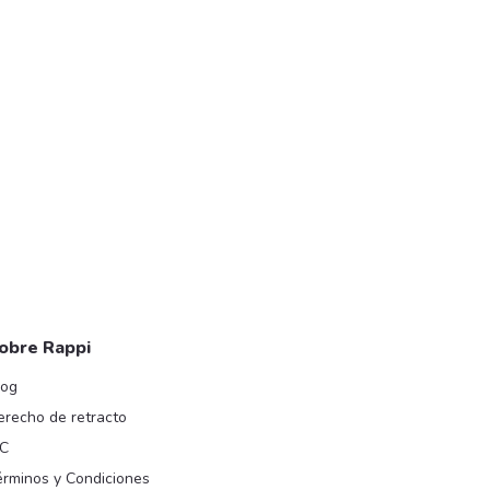
obre Rappi
log
erecho de retracto
IC
érminos y Condiciones