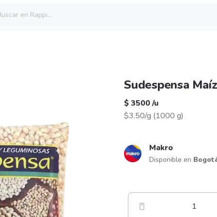
Sudespensa Maíz
$ 3500
/
u
$3.50/g
(
1000 g
)
Makro
Disponible en
Bogot
1