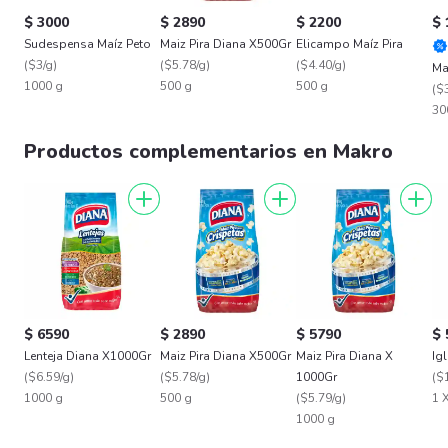
$ 3000
$ 2890
$ 2200
$ 
Sudespensa Maíz Peto
Maiz Pira Diana X500Gr
Elicampo Maíz Pira
(
$3/g
)
(
$5.78/g
)
(
$4.40/g
)
Ma
1000 g
500 g
500 g
(
$3
30
Productos complementarios en Makro
$ 6590
$ 2890
$ 5790
$ 
Lenteja Diana X1000Gr
Maiz Pira Diana X500Gr
Maiz Pira Diana X
Ig
(
$6.59/g
)
(
$5.78/g
)
1000Gr
(
$1
1000 g
500 g
(
$5.79/g
)
1 
1000 g