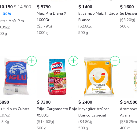
10.150
$ 14.500
$ 5790
$ 1400
$ 1600
Maiz Pira Diana X
Elicampo Maíz Trillado
Su Despe
-
30
%
1000Gr
Blanco
(
$3.20/g
)
ritza Maíz Pira
(
$5.79/g
)
(
$2.80/g
)
500 g
.39/g
)
1000 g
500 g
00 g
5890
$ 7300
$ 2400
$ 14.50
lu Hielo en Cubos
Frijol Cargamanto Rojo
Mayagüez Azúcar
Aromasen
.97/g
)
X500Gr
Blanco Especial
Avena
X 3 Kg
(
$14.60/g
)
(
$4.80/g
)
(
$36.25/m
500 g
500 g
400 mL