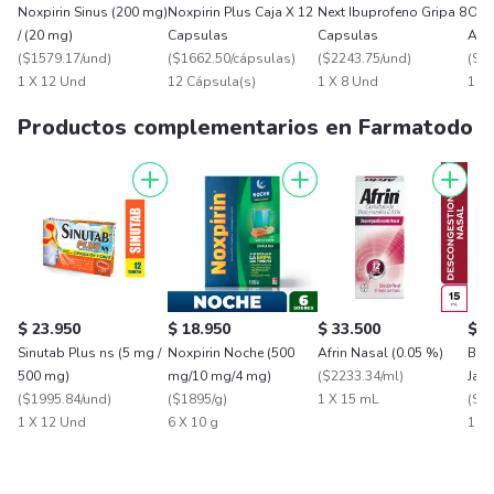
Noxpirin Sinus (200 mg)
Noxpirin Plus Caja X 12
Next Ibuprofeno Gripa 8
Osc
/ (20 mg)
Capsulas
Capsulas
Anti
(
$1579.17/und
)
(
$1662.50/cápsulas
)
(
$2243.75/und
)
(
$36
1 X 12 Und
12 Cápsula(s)
1 X 8 Und
1 X 
Productos complementarios en Farmatodo
$ 23.950
$ 18.950
$ 33.500
$ 4
Sinutab Plus ns (5 mg /
Noxpirin Noche (500
Afrin Nasal (0.05 %)
Bis
500 mg)
mg/10 mg/4 mg)
(
$2233.34/ml
)
Jara
(
$1995.84/und
)
(
$1895/g
)
1 X 15 mL
(
$33
1 X 12 Und
6 X 10 g
1 X