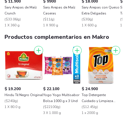
$ 11.900
$ 9900
$ 18.000
$ 9
Sary Arepas de Maíz
Sary Arepas de Maíz
Sary Arepas con Queso
Sary
Crunch
Caseras
Extra Delgadas
Tam
(
$33.06/g
)
(
$11/g
)
(
$30/g
)
(
$13
1 X 360 g
1 X 900 g
1 X 600 g
1 X 
Productos complementarios en Makro
$ 19.200
$ 22.100
$ 24.900
Hindu Té Negro Original
Yogo Yogo Multisabor
Top Detergente
(
$240/g
)
Bolsa 1000 g x 3 Und
Cuidado y Limpieza
1 X 80.0 g
(
$22100/g
)
Polvo
(
$12.45/g
)
3 X 1.000 g
1 x 2000 g