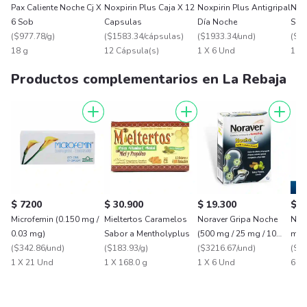
Pax Caliente Noche Cj X
Noxpirin Plus Caja X 12
Noxpirin Plus Antigripal
Noxp
6 Sob
Capsulas
Día Noche
Sab
(
$977.78/g
)
(
$1583.34/cápsulas
)
(
$1933.34/und
)
mg 
(
$31
18 g
12 Cápsula(s)
1 X 6 Und
1 X
Productos complementarios en La Rebaja
$ 7200
$ 30.900
$ 19.300
$ 1
Microfemin (0.150 mg /
Mieltertos Caramelos
Noraver Gripa Noche
Nox
0.03 mg)
Sabor a Mentholyplus
(500 mg / 25 mg / 10
mg/
(
$342.86/und
)
(
$183.93/g
)
mg)
(
$3216.67/und
)
(
$18
1 X 21 Und
1 X 168.0 g
1 X 6 Und
6 X 