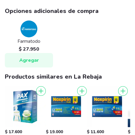
Opciones adicionales de compra
Farmatodo
$ 27.950
Agregar
Productos similares en La Rebaja
$ 17.600
$ 19.000
$ 11.600
$ 1