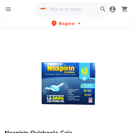
Bogotá
Noxpirin Quickgels Caja