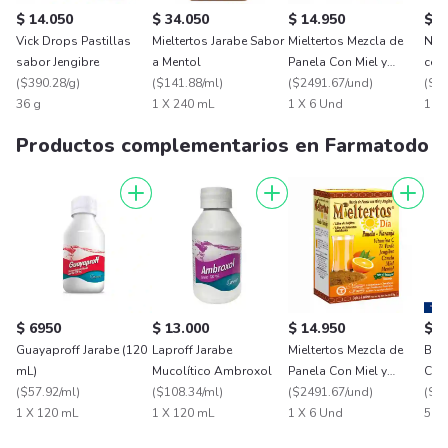
$ 14.050
$ 34.050
$ 14.950
$ 2
Vick Drops Pastillas
Mieltertos Jarabe Sabor
Mieltertos Mezcla de
Nor
sabor Jengibre
a Mentol
Panela Con Miel y
cere
(
$390.28/g
)
(
$141.88/ml
)
Jengibre Día Sabor
(
$2491.67/und
)
(
$19
36 g
1 X 240 mL
Naranja
1 X 6 Und
1 X 
Productos complementarios en Farmatodo
$ 6950
$ 13.000
$ 14.950
$ 3
Guayaproff Jarabe (120
Laproff Jarabe
Mieltertos Mezcla de
Bro
mL)
Mucolítico Ambroxol
Panela Con Miel y
Carb
(
$57.92/ml
)
(
$108.34/ml
)
Jengibre Día Sabor
(
$2491.67/und
)
100
(
$75
1 X 120 mL
1 X 120 mL
Naranja
1 X 6 Und
5 m