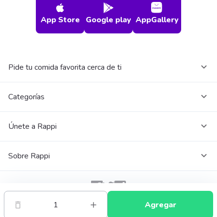
App Store
Google play
AppGallery
Pide tu comida favorita cerca de ti
Categorías
Únete a Rappi
Sobre Rappi
Facebook
Twitter
Instagram
1
Agregar
©
2026
Rappi Inc. All rights reserved.