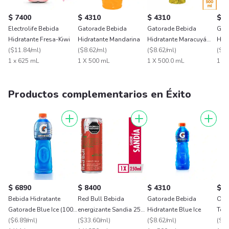
$ 7400
$ 4310
$ 4310
$ 4
Electrolife Bebida
Gatorade Bebida
Gatorade Bebida
Gat
Hidratante Fresa-Kiwi
Hidratante Mandarina
Hidratante Maracuyá
Hidr
(
$11.84/ml
)
(
$8.62/ml
)
500 mL
(
$8.62/ml
)
(
$8.
1 x 625 mL
1 X 500 mL
1 X 500.0 mL
1 x 
Productos complementarios en Éxito
$ 6890
$ 8400
$ 4310
$ 5
Bebida Hidratante
Red Bull Bebida
Gatorade Bebida
Olm
Gatorade Blue Ice (1000
energizante Sandia 250
Hidratante Blue Ice
Ml)
(
$6.89/ml
)
ml
(
$33.60/ml
)
(
$8.62/ml
)
(
$15