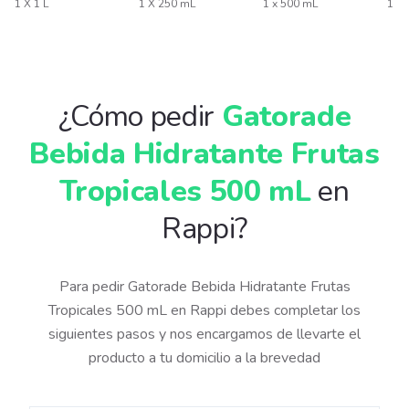
1 X 1 L
1 X 250 mL
1 x 500 mL
1 X
¿Cómo pedir
Gatorade
Bebida Hidratante Frutas
Tropicales 500 mL
en
Rappi?
Para pedir Gatorade Bebida Hidratante Frutas
Tropicales 500 mL en Rappi debes completar los
siguientes pasos y nos encargamos de llevarte el
producto a tu domicilio a la brevedad