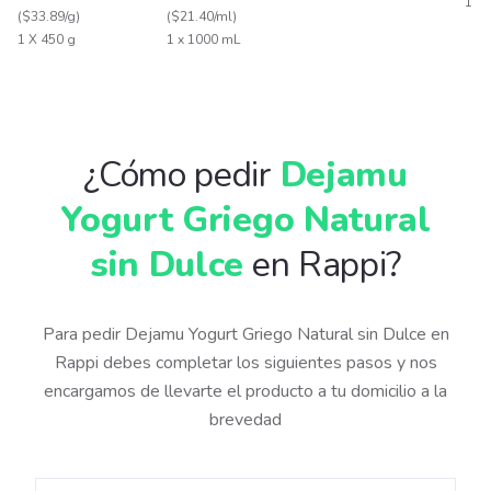
1 X 
(
$33.89/g
)
Natur
(
$21.40/ml
)
1 X 450 g
1 x 1000 mL
¿Cómo pedir
Dejamu
Yogurt Griego Natural
sin Dulce
en Rappi?
Para pedir Dejamu Yogurt Griego Natural sin Dulce en
Rappi debes completar los siguientes pasos y nos
encargamos de llevarte el producto a tu domicilio a la
brevedad