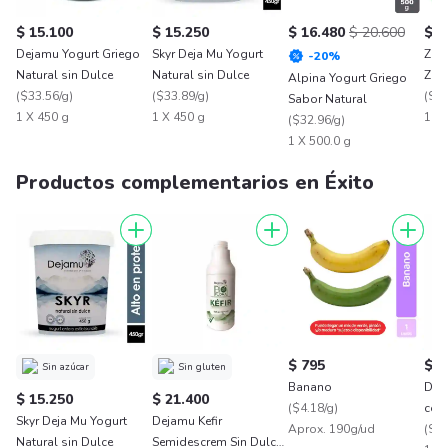
$ 15.100
$ 15.250
$ 16.480
$ 20.600
$ 3
Dejamu Yogurt Griego
Skyr Deja Mu Yogurt
Zör
-
20
%
Natural sin Dulce
Natural sin Dulce
Zorb
Alpina Yogurt Griego
(
$33.56/g
)
(
$33.89/g
)
(
$61
Sabor Natural
1 X 450 g
1 X 450 g
1 X 
(
$32.96/g
)
1 X 500.0 g
Productos complementarios en Éxito
$ 795
$ 3
Sin azúcar
Sin gluten
Banano
Dej
$ 15.250
$ 21.400
(
$4.18/g
)
con
Skyr Deja Mu Yogurt
Dejamu Kefir
Aprox. 190g/ud
(
$31
Natural sin Dulce
Semidescrem Sin Dulce