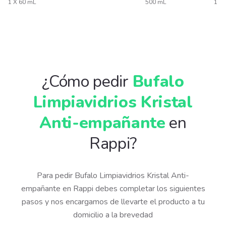
1 X 60 mL
500 mL
1 X
¿Cómo pedir
Bufalo
Limpiavidrios Kristal
Anti-empañante
en
Rappi?
Para pedir Bufalo Limpiavidrios Kristal Anti-
empañante en Rappi debes completar los siguientes
pasos y nos encargamos de llevarte el producto a tu
domicilio a la brevedad