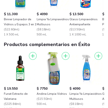
$ 11.300
$ 4090
$ 13.500
$ 2
Binner Limpiador de
Limpia Ya Limpiavidrios
Glassi Limpiavidrios
Buf
Vidrios y Espejos 3 en 1
Multiusos
Antiempañante
Pis
(
$22.60/ml
)
(
$8.18/ml
)
(
$13.50/ml
)
(
$33
1 X 500 mL
500 mL
1 X 1000 mL
1 X
Productos complementarios en Éxito
$ 19.550
$ 7750
$ 4090
$ 1
Funat Extracto de
Andina Limpia Vidrios
Limpia Ya Limpiavidrios
Glas
Valeriana
(
$15.50/ml
)
Multiusos
Ant
(
$325.84/ml
)
500 mL
(
$8.18/ml
)
(
$13