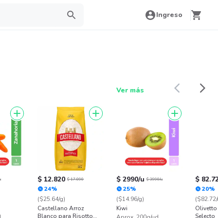
Ingreso
Ver más
$ 12.820
$ 2990/u
$ 82.7
u
$ 17.090
$ 3990/u
24%
25%
20%
($25.64/g)
($14.96/g)
($82.72/
Castellano Arroz
Kiwi
Olivetto
Blanco para Risotto
Selecto
d
Aprox. 200g/ud