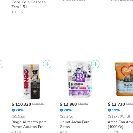
Coca-Cola Gaseosa
Zero 1.5 L
1 X 1.5 L
$ 110.320
$ 12.960
$ 12.730
$ 137.900
$ 16.200
$ 15.
20%
20%
19%
($5.52/g)
($3.24/g)
($12730/und)
Ringo Alimento para
Unikat Arena Para
Arena Can Amo
Perros Adultos Pro
Gatos
(4000 Gr)
20 Kg
4 Kg
1 Und