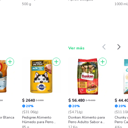
Premium
500 g
1000 m
Ver más
$ 2640
$ 56.480
$ 44.4
910
$ 3300
$ 70.600
20%
20%
20%
($31.06/g)
($4.71/g)
($11.10/
r Blanca
Pedigree Alimento
Donkan Alimento para
Chunky 
Húmedo para Perro
Perro Adulto Sabor a
Perro C
Adulto High Protein
Carne y Cereales
Pollo
85 g
12 Kg
4 Kg