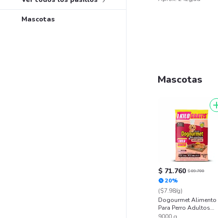
Mascotas
Mascotas
$ 71.760
$ 89.700
20%
($7.98/g)
Dogourmet Alimento
Para Perro Adultos
Salmón y Carne
9000 g