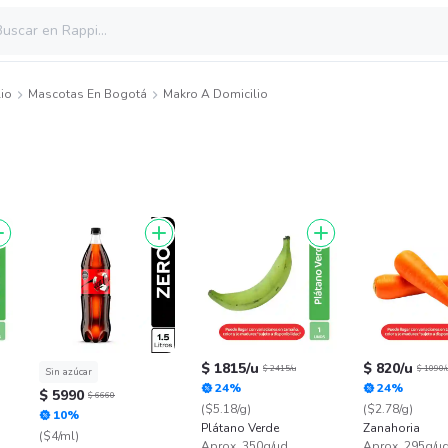
io
Mascotas En Bogotá
Makro A Domicilio
$ 1815/u
$ 820/u
$ 2415/u
$ 1090/
Sin azúcar
24%
24%
$ 5990
$ 6660
($5.18/g)
($2.78/g)
10%
Plátano Verde
Zanahoria
($4/ml)
Aprox. 350g/ud
Aprox. 295g/u