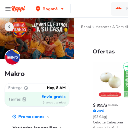
Bogotá
Rappi
Mascotas A Domicil
Ofertas
Makro
Entrega
Hoy, 8 AM
Envío gratis
Tarifas
(nuevos usuarios)
$ 955/u
$ 1270/u
24%
Promociones
($3.94/g)
Cebolla Cabezona
Aprox. 242g/ud
Ver todos los pasillos